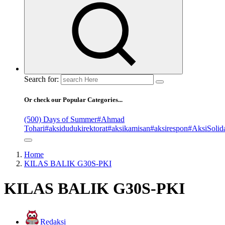
Search for:
Or check our Popular Categories...
(500) Days of Summer
#Ahmad
Tohari
#aksidudukirektorat
#aksikamisan
#aksirespon
#AksiSolida
Home
KILAS BALIK G30S-PKI
KILAS BALIK G30S-PKI
Redaksi