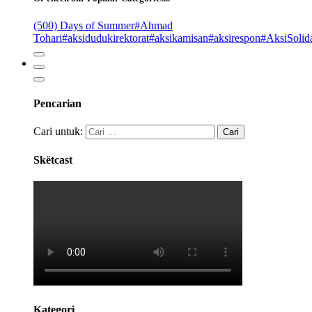
(500) Days of Summer
#Ahmad
Tohari
#aksidudukirektorat
#aksikamisan
#aksirespon
#AksiSolida
Pencarian
Cari untuk:
Skëtcast
Kategori