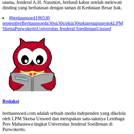
utama, Jenderal A.H. Nasution, berhasil kabur setelah melewati
dinding yang berbatasan dengan taman di Kedutaan Besar Irak.
#beritaunsoed
1965
30
september
Beritaunsoed
g30s
g30s/pki
g30spki
gestapu
gestok
LPM
Sketsa
Purwokerto
Universitas Jenderal Soedirman
Unsoed
Redaksi
beritaunsoed.com adalah sebuah media independen yang dikelola
oleh LPM Sketsa Unsoed dan merupakan satu-satunya Lembaga
Pers Mahasiswa tingkat Universitas Jenderal Soedirman di
Purwokerto.