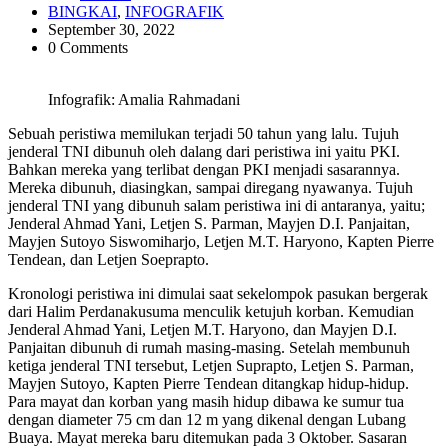
BINGKAI
,
INFOGRAFIK
September 30, 2022
0 Comments
Infografik: Amalia Rahmadani
Sebuah peristiwa memilukan terjadi 50 tahun yang lalu. Tujuh
jenderal TNI dibunuh oleh dalang dari peristiwa ini yaitu PKI.
Bahkan mereka yang terlibat dengan PKI menjadi sasarannya.
Mereka dibunuh, diasingkan, sampai diregang nyawanya. Tujuh
jenderal TNI yang dibunuh salam peristiwa ini di antaranya, yaitu;
Jenderal Ahmad Yani, Letjen S. Parman, Mayjen D.I. Panjaitan,
Mayjen Sutoyo Siswomiharjo, Letjen M.T. Haryono, Kapten Pierre
Tendean, dan Letjen Soeprapto.
Kronologi peristiwa ini dimulai saat sekelompok pasukan bergerak
dari Halim Perdanakusuma menculik ketujuh korban. Kemudian
Jenderal Ahmad Yani, Letjen M.T. Haryono, dan Mayjen D.I.
Panjaitan dibunuh di rumah masing-masing. Setelah membunuh
ketiga jenderal TNI tersebut, Letjen Suprapto, Letjen S. Parman,
Mayjen Sutoyo, Kapten Pierre Tendean ditangkap hidup-hidup.
Para mayat dan korban yang masih hidup dibawa ke sumur tua
dengan diameter 75 cm dan 12 m yang dikenal dengan Lubang
Buaya. Mayat mereka baru ditemukan pada 3 Oktober. Sasaran