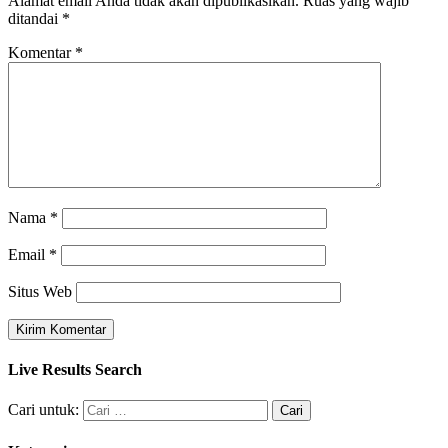
Alamat email Anda tidak akan dipublikasikan.
Ruas yang wajib
ditandai
*
Komentar
*
Nama
*
Email
*
Situs Web
Live Results Search
Cari untuk: