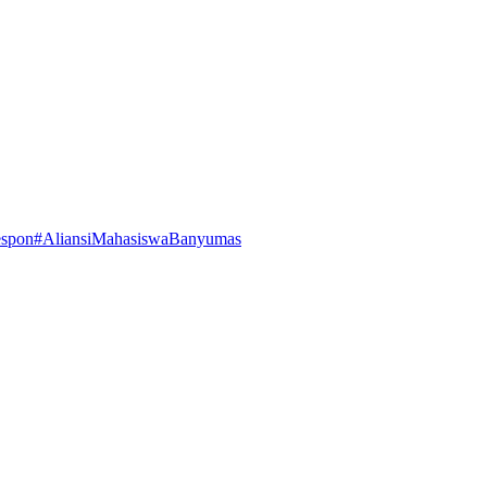
espon
#AliansiMahasiswaBanyumas