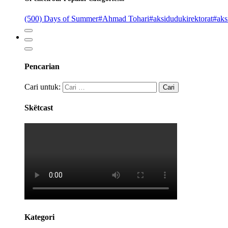
(500) Days of Summer
#Ahmad Tohari
#aksidudukirektorat
#aks
Pencarian
Cari untuk:
Skëtcast
Kategori