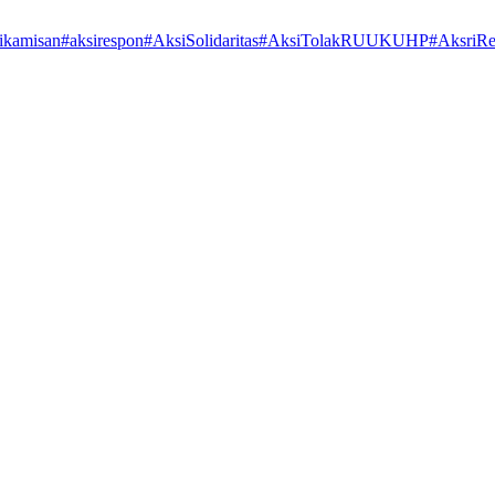
ikamisan
#aksirespon
#AksiSolidaritas
#AksiTolakRUUKUHP
#AksriR