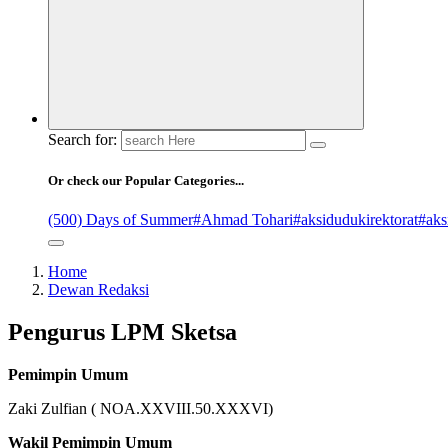
Search for:
Or check our Popular Categories...
(500) Days of Summer
#Ahmad Tohari
#aksidudukirektorat
#aks
Home
Dewan Redaksi
Pengurus LPM Sketsa
Pemimpin Umum
Zaki Zulfian ( NOA.XXVIII.50.XXXVI)
Wa
kil Pemimpin Umum