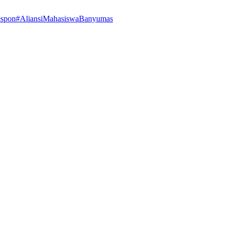
espon
#AliansiMahasiswaBanyumas