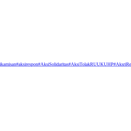
ikamisan
#aksirespon
#AksiSolidaritas
#AksiTolakRUUKUHP
#AksriR