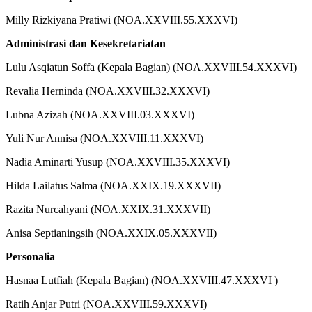
Milly Rizkiyana Pratiwi (NOA.XXVIII.55.XXXVI)
Administrasi dan Kesekretariatan
Lulu Asqiatun Soffa (Kepala Bagian) (NOA.XXVIII.54.XXXVI)
Revalia Herninda (NOA.XXVIII.32.XXXVI)
Lubna Azizah (NOA.XXVIII.03.XXXVI)
Yuli Nur Annisa (NOA.XXVIII.11.XXXVI)
Nadia Aminarti Yusup (NOA.XXVIII.35.XXXVI)
Hilda Lailatus Salma (NOA.XXIX.19.XXXVII)
Razita Nurcahyani (ΝΟΑ.ΧΧΙΧ.31.XXXVII)
Anisa Septianingsih (NOA.XXIX.05.XXXVII)
Personalia
Hasnaa Lutfiah (Kepala Bagian) (NOA.XXVIII.47.XXXVI )
Ratih Anjar Putri (NOA.XXVIII.59.XXXVI)