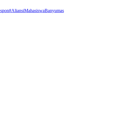
espon
#AliansiMahasiswaBanyumas