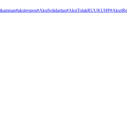
ikamisan
#aksirespon
#AksiSolidaritas
#AksiTolakRUUKUHP
#AksriR