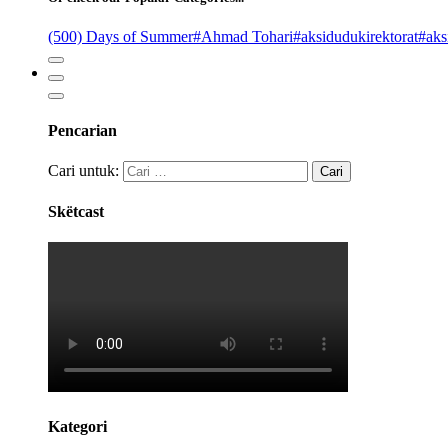
(500) Days of Summer
#Ahmad Tohari
#aksidudukirektorat
#aks
Pencarian
Cari untuk:
Skëtcast
Kategori