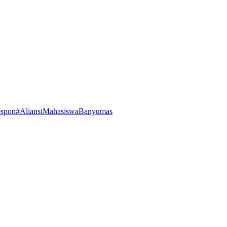
espon
#AliansiMahasiswaBanyumas