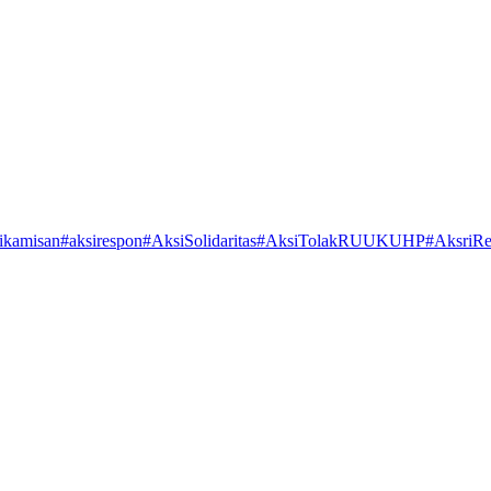
ikamisan
#aksirespon
#AksiSolidaritas
#AksiTolakRUUKUHP
#AksriR