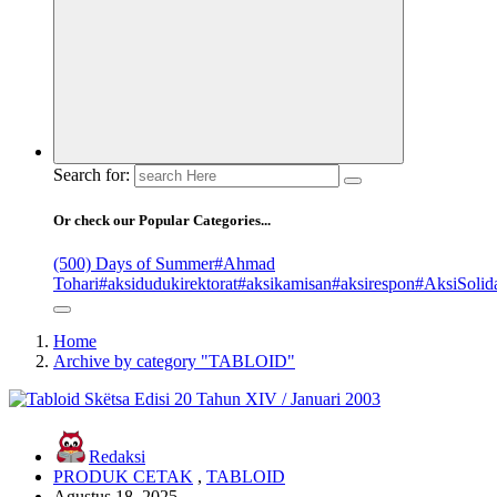
Search for:
Or check our Popular Categories...
(500) Days of Summer
#Ahmad
Tohari
#aksidudukirektorat
#aksikamisan
#aksirespon
#AksiSolida
Home
Archive by category "TABLOID"
Redaksi
PRODUK CETAK
,
TABLOID
Agustus 18, 2025