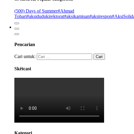
(500) Days of Summer
#Ahmad
Tohari
#aksidudukirektorat
#aksikamisan
#aksirespon
#AksiSolida
Pencarian
Cari untuk:
Skëtcast
Kategori