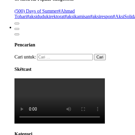
(500) Days of Summer
#Ahmad
Tohari
#aksidudukirektorat
#aksikamisan
#aksirespon
#AksiSolida
Pencarian
Cari untuk:
Skëtcast
Kategori