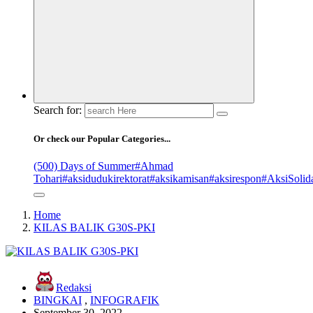
Search for:
Or check our Popular Categories...
(500) Days of Summer
#Ahmad
Tohari
#aksidudukirektorat
#aksikamisan
#aksirespon
#AksiSolida
Home
KILAS BALIK G30S-PKI
Redaksi
BINGKAI
,
INFOGRAFIK
September 30, 2022