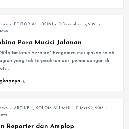
daksi
EDITORIAL
,
OPINI
Desember 13, 2021
iews
bina Para Musisi Jalanan
 Nida Ismiatun Azzahra* Pengamen merupakan salah
bagian yang tak terpisahkan dari pemandangan di
kota…
ngkapnya
daksi
ARTIKEL
,
KOLOM ALUMNI
Mei 29, 2018
iews
on Reporter dan Amplop