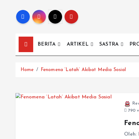
BERITA
ARTIKEL
SASTRA
PR
Home
Fenomena ‘Latah’ Akibat Media Sosial
Re
790 v
Feno
Oleh: 