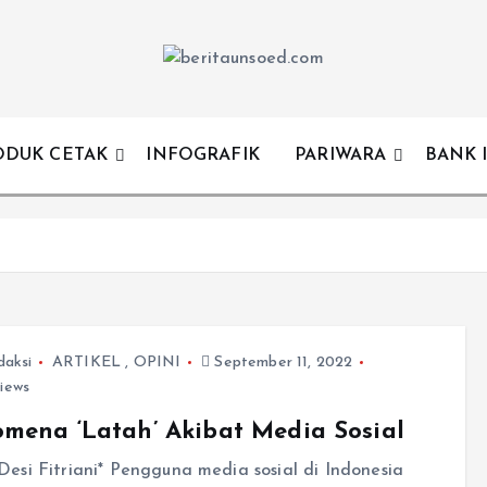
Pemandu Wawasan Almamater
ODUK CETAK
INFOGRAFIK
PARIWARA
BANK 
daksi
ARTIKEL
,
OPINI
September 11, 2022
iews
mena ‘Latah’ Akibat Media Sosial
Desi Fitriani* Pengguna media sosial di Indonesia