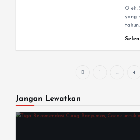
Oleh: 
yang 
tahun
Sele
1
…
4
Jangan Lewatkan