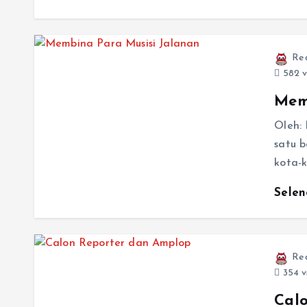
Re
582 v
Mem
Oleh:
satu 
kota-
Sele
Re
354 v
Cal