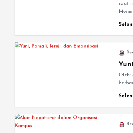
saat 
Menur
Sele
Re
Yuni
Oleh: 
berban
Sele
Re