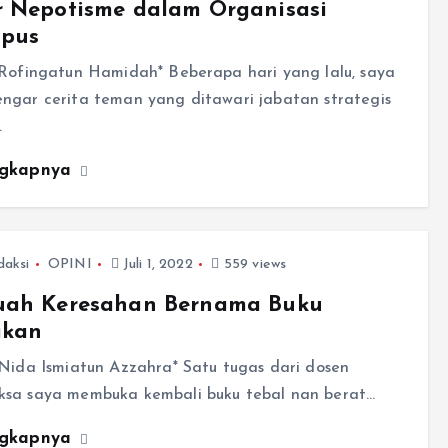
r Nepotisme dalam Organisasi
pus
 Rofingatun Hamidah* Beberapa hari yang lalu, saya
ngar cerita teman yang ditawari jabatan strategis
…
ngkapnya
daksi
OPINI
Juli 1, 2022
559 views
uah Keresahan Bernama Buku
akan
Nida Ismiatun Azzahra* Satu tugas dari dosen
sa saya membuka kembali buku tebal nan berat…
ngkapnya