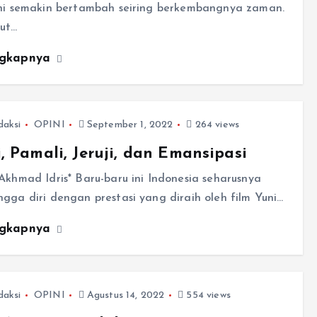
ini semakin bertambah seiring berkembangnya zaman.
ut…
ngkapnya
daksi
OPINI
September 1, 2022
264 views
, Pamali, Jeruji, dan Emansipasi
Akhmad Idris* Baru-baru ini Indonesia seharusnya
gga diri dengan prestasi yang diraih oleh film Yuni…
ngkapnya
daksi
OPINI
Agustus 14, 2022
554 views