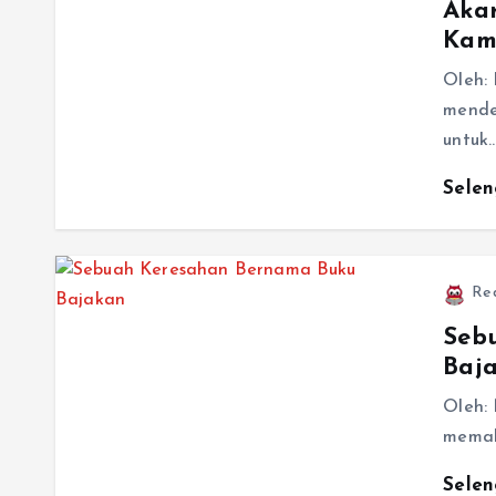
Aka
Kam
Oleh:
mende
untuk
Sele
Re
Seb
Baj
Oleh: 
memak
Sele