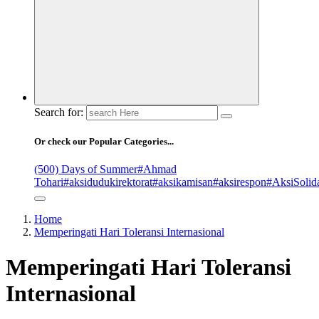
Search for:
Or check our Popular Categories...
(500) Days of Summer
#Ahmad
Tohari
#aksidudukirektorat
#aksikamisan
#aksirespon
#AksiSolida
Home
Memperingati Hari Toleransi Internasional
Memperingati Hari Toleransi
Internasional