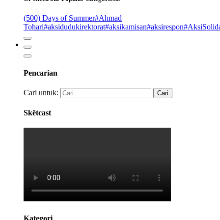
(500) Days of Summer
#Ahmad
Tohari
#aksidudukirektorat
#aksikamisan
#aksirespon
#AksiSolida
Pencarian
Cari untuk:
Skëtcast
Kategori