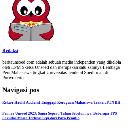
Redaksi
beritaunsoed.com adalah sebuah media independen yang dikelola
oleh LPM Sketsa Unsoed dan merupakan satu-satunya Lembaga
Pers Mahasiswa tingkat Universitas Jenderal Soedirman di
Purwokerto.
Navigasi pos
Rektor Hadiri Audiensi Tanggapi Keraguan Mahasiswa Terkait PTN BH
Pemira Unsoed 2023: Sama Seperti Tahun Sebelumnya, Beberapa TPS
Fakultas Masih Terlihat Sepi dari Para Pemilih