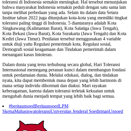
toleransi di Indonesia semakin meningkat. Hal tersebut menunjukan
bahwa masyarakat Indonesia semakin peduli dengan satu sama lain
tanpa melihat perbedaan yang ada. Selain itu dalam data Setara
Institue tahun 2022 juga ditunjukan kota-kota yang memiliki tingkat
toleransi paling tinggi di Indonesia. 5 diantaranya adalah Kota
Singkawang (Kalimantan Barat), Kota Salatiga (Jawa Tengah),
Kota Bekasi (Jawa Barat), Kota Surakarta (Jawa Tengah) dan Kota
Kediri (Jawa Timur). Penilaian tersebut menggunakan 4 variable
untuk diuji yaitu Regulasi pemerintah kota, Regulasi sosial,
Demografi sosial keagamaan dan Tindakan pemerintah dalam
menangani kasus Intoleran.
Dalam dunia yang terus terhubung secara global, Hari Toleransi
Internasional memegang peranan kunci dalam membangun fondasi
untuk perdamaian dunia. Melalui edukasi, dialog, dan tindakan
nyata, kita dapat membentuk masa depan yang lebih harmonis di
mana setiap individu dihormati dan diakui. Mari rayakan
keberagaman, karena dalam toleransi terletak kekuatan untuk
mengubah dunia menjadi tempat yang lebih baik bagi semua.
#beritaunsoed
Beritaunsoed
LPM
Sketsa
Mahasiswa
toleransi
Universitas Jenderal Soedirman
Unsoed