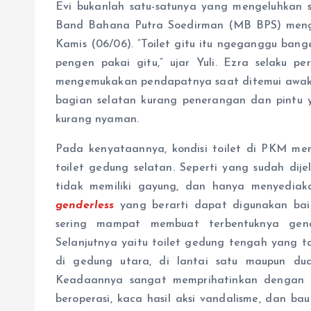
Evi bukanlah satu-satunya yang mengeluhkan s
Band Bahana Putra Soedirman (MB BPS) menga
Kamis (06/06). “Toilet gitu itu ngeganggu ban
pengen pakai gitu,” ujar Yuli. Ezra selaku 
mengemukakan pendapatnya saat ditemui awak S
bagian selatan kurang penerangan dan pintu 
kurang nyaman.
Pada kenyataannya, kondisi toilet di PKM me
toilet gedung selatan. Seperti yang sudah dijel
tidak memiliki gayung, dan hanya menyediakan
genderless
yang berarti dapat digunakan baik
sering mampat membuat terbentuknya gen
Selanjutnya yaitu toilet gedung tengah yang ta
di gedung utara, di lantai satu maupun du
Keadaannya sangat memprihatinkan dengan k
beroperasi, kaca hasil aksi vandalisme, dan ba