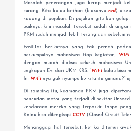
Masalah penerangan juga kerap menjadi ke
kurang. Kita kalau latihan (biasanya-
red
) dise
kadang di pojokan. Di pojokan gitu kan gelap, k
baiknya, kini masalah tersebut sudah ditangan
PKM sudah menjadi lebih terang dari sebelumny
Fasilitas berikutnya yang tak pernah pad
berkumpulnya mahasiswa tiap kegiatan,
WiF
dengan mudah diakses seluruh mahasiswa Uns
ungkapan Evi dari UKM KRS. “
WiFi
kalau bisa 
Ini
WiFi
-nya gak nyampe ke kita itu gimana?” uj
Di samping itu, keamanan PKM juga dipertan
pencurian motor yang terjadi di sekitar Unso
kendaraan mereka yang terparkir tanpa penga
Kalau bisa dilengkapi
CCTV
(Closed Circuit Telev
Menanggapi hal tersebut, ketika ditemui aw