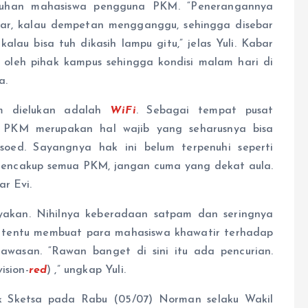
luhan mahasiswa pengguna PKM. “Penerangannya
bar, kalau dempetan mengganggu, sehingga disebar
alau bisa tuh dikasih lampu gitu,” jelas Yuli. Kabar
i oleh pihak kampus sehingga kondisi malam hari di
a.
am dielukan adalah
WiFi
. Sebagai tempat pusat
i
PKM merupakan hal wajib yang seharusnya bisa
oed. Sayangnya hak ini belum terpenuhi seperti
mencakup semua PKM, jangan cuma yang dekat aula.
ar Evi.
yakan. Nihilnya keberadaan satpam dan seringnya
ed tentu membuat para mahasiswa khawatir terhadap
wasan. “Rawan banget di sini itu ada pencurian.
ision-
red
) ,” ungkap Yuli.
ak Sketsa pada Rabu (05/07) Norman selaku Wakil