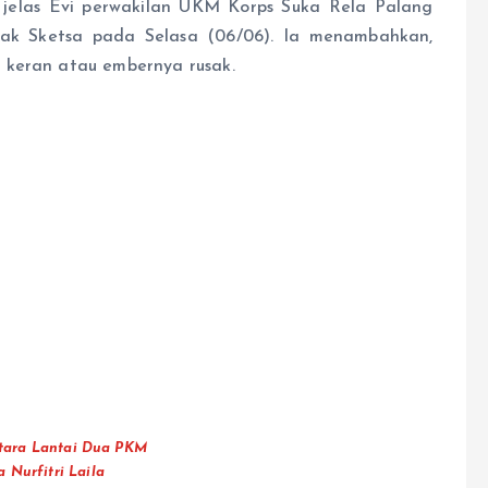
” jelas Evi perwakilan UKM Korps Suka Rela Palang
ak Sketsa pada Selasa (06/06). Ia menambahkan,
b keran atau embernya rusak.
Utara Lantai Dua PKM
a Nurfitri Laila