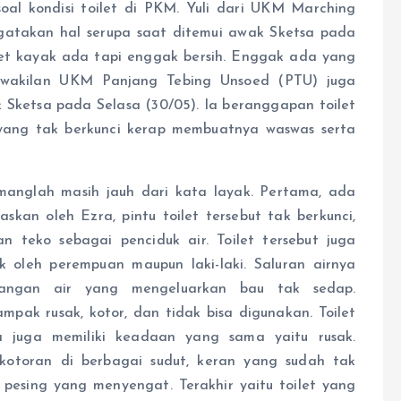
oal kondisi toilet di PKM. Yuli dari UKM Marching
takan hal serupa saat ditemui awak Sketsa pada
get kayak ada tapi enggak bersih. Enggak ada yang
perwakilan UKM Panjang Tebing Unsoed (PTU) juga
ketsa pada Selasa (30/05). Ia beranggapan toilet
yang tak berkunci kerap membuatnya waswas serta
manglah masih jauh dari kata layak. Pertama, ada
askan oleh Ezra, pintu toilet tersebut tak berkunci,
 teko sebagai penciduk air. Toilet tersebut juga
 oleh perempuan maupun laki-laki. Saluran airnya
angan air yang mengeluarkan bau tak sedap.
mpak rusak, kotor, dan tidak bisa digunakan. Toilet
a juga memiliki keadaan yang sama yaitu rusak.
otoran di berbagai sudut, keran yang sudah tak
u pesing yang menyengat. Terakhir yaitu toilet yang