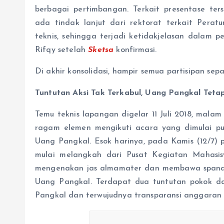
berbagai pertimbangan. Terkait presentase te
ada tindak lanjut dari rektorat terkait Pera
teknis, sehingga terjadi ketidakjelasan dalam 
Rifqy setelah
Sketsa
konfirmasi.
Di akhir konsolidasi, hampir semua partisipan se
Tuntutan Aksi Tak Terkabul, Uang Pangkal Teta
Temu teknis lapangan digelar 11 Juli 2018, malam
ragam elemen mengikuti acara yang dimulai pu
Uang Pangkal. Esok harinya, pada Kamis (12/7) 
mulai melangkah dari Pusat Kegiatan Mahas
mengenakan jas almamater dan membawa spanduk
Uang Pangkal. Terdapat dua tuntutan pokok da
Pangkal dan terwujudnya transparansi anggaran 