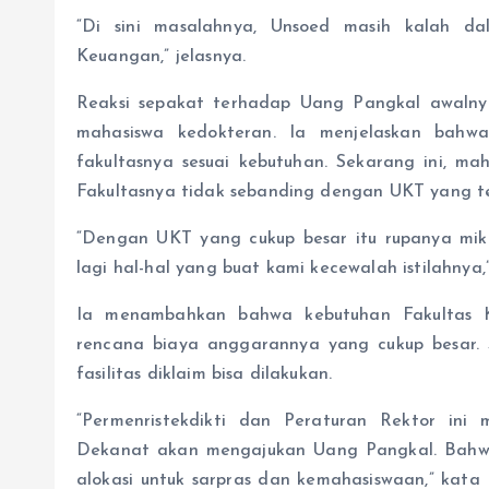
“Di sini masalahnya, Unsoed masih kalah d
Keuangan,” jelasnya.
Reaksi sepakat terhadap Uang Pangkal awaln
mahasiswa kedokteran. Ia menjelaskan bahwa
fakultasnya sesuai kebutuhan. Sekarang ini, ma
Fakultasnya tidak sebanding dengan UKT yang te
“Dengan UKT yang cukup besar itu rupanya mi
lagi hal-hal yang buat kami kecewalah istilahnya,”
Ia menambahkan bahwa kebutuhan Fakultas 
rencana biaya anggarannya yang cukup besar.
fasilitas diklaim bisa dilakukan.
“Permenristekdikti dan Peraturan Rektor in
Dekanat akan mengajukan Uang Pangkal. Bahw
alokasi untuk sarpras dan kemahasiswaan,” kat