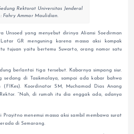
edung Rektorat Universitas Jenderal
o: Fahry Ammar Maulidian.
swa Unsoed yang menyebut dirinya Aliansi Soedirman
Latar GR menguning karena massa aksi kompak
tu tujuan yaitu bertemu Suwarto, orang nomor satu
ung berlantai tiga tersebut. Kabarnya simpang siur.
ng sedang di Tasikmalaya, sampai ada kabar bahwa
an (FIKes). Koordinator SM, Muchamad Dias Anang
ektor. “Nah, di rumah itu dia enggak ada, adanya
uji Prayitno menemui massa aksi sambil membawa surat
erada di Semarang.