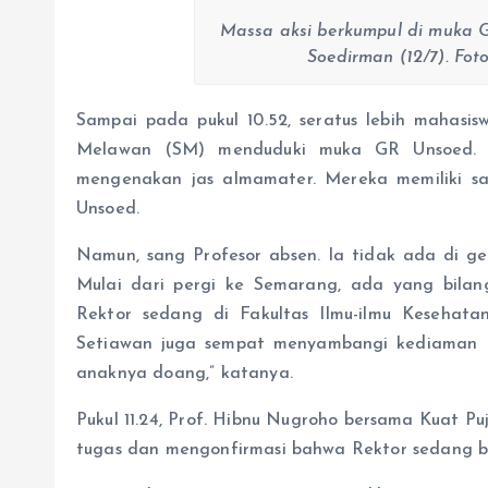
Massa aksi berkumpul di muka G
Soedirman (12/7). Fot
Sampai pada pukul 10.52, seratus lebih mahasi
Melawan (SM) menduduki muka GR Unsoed. 
mengenakan jas almamater. Mereka memiliki sa
Unsoed.
Namun, sang Profesor absen. Ia tidak ada di ged
Mulai dari pergi ke Semarang, ada yang bila
Rektor sedang di Fakultas Ilmu-ilmu Kesehat
Setiawan juga sempat menyambangi kediaman R
anaknya doang,” katanya.
Pukul 11.24, Prof. Hibnu Nugroho bersama Kuat P
tugas dan mengonfirmasi bahwa Rektor sedang b