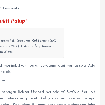
0 Comments
ukti Palupi
angkal di Gedung Rektorat (GR)
rman (12/7). Foto: Fahry Ammar
lidian.
d menimbulkan reaksi beragam dari mahasiswa. Ada
nolak.
***
t sebagai Rektor Unsoed periode 2018-2022. Baru 25
mengeluarkan produk kebijakan nonpopuler berupa
ngkal. Kebijakan itu menyasar pada mahasiswa jalur