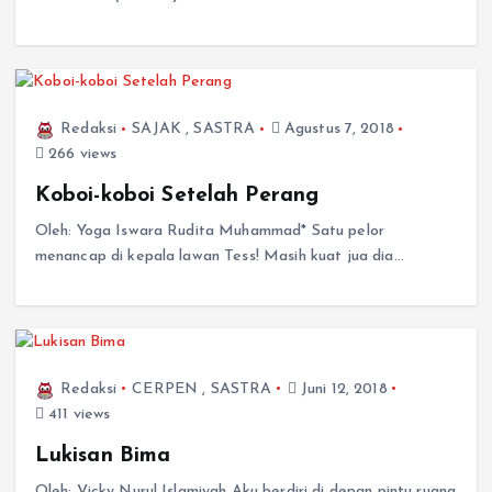
Redaksi
SAJAK
,
SASTRA
Agustus 7, 2018
266 views
Koboi-koboi Setelah Perang
Oleh: Yoga Iswara Rudita Muhammad* Satu pelor
menancap di kepala lawan Tess! Masih kuat jua dia…
Redaksi
CERPEN
,
SASTRA
Juni 12, 2018
411 views
Lukisan Bima
Oleh: Vicky Nurul Islamiyah Aku berdiri di depan pintu ruang