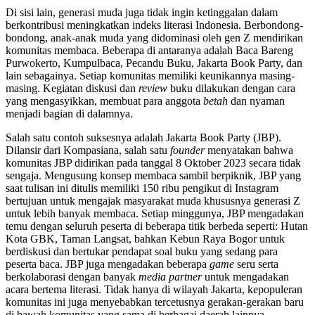
Di sisi lain, generasi muda juga tidak ingin ketinggalan dalam
berkontribusi meningkatkan indeks literasi Indonesia. Berbondong-
bondong, anak-anak muda yang didominasi oleh gen Z mendirikan
komunitas membaca. Beberapa di antaranya adalah Baca Bareng
Purwokerto, Kumpulbaca, Pecandu Buku, Jakarta Book Party, dan
lain sebagainya. Setiap komunitas memiliki keunikannya masing-
masing. Kegiatan diskusi dan
review
buku dilakukan dengan cara
yang mengasyikkan, membuat para anggota
betah
dan nyaman
menjadi bagian di dalamnya.
Salah satu contoh suksesnya adalah Jakarta Book Party (JBP).
Dilansir dari Kompasiana, salah satu
founder
menyatakan bahwa
komunitas JBP didirikan pada tanggal 8 Oktober 2023 secara tidak
sengaja. Mengusung konsep membaca sambil berpiknik, JBP yang
saat tulisan ini ditulis memiliki 150 ribu pengikut di Instagram
bertujuan untuk mengajak masyarakat muda khususnya generasi Z
untuk lebih banyak membaca. Setiap minggunya, JBP mengadakan
temu dengan seluruh peserta di beberapa titik berbeda seperti: Hutan
Kota GBK, Taman Langsat, bahkan Kebun Raya Bogor untuk
berdiskusi dan bertukar pendapat soal buku yang sedang para
peserta baca. JBP juga mengadakan beberapa
game
seru serta
berkolaborasi dengan banyak
media partner
untuk mengadakan
acara bertema literasi. Tidak hanya di wilayah Jakarta, kepopuleran
komunitas ini juga menyebabkan tercetusnya gerakan-gerakan baru
di bawah komunitas yang sama di berbagai daerah lainnya.