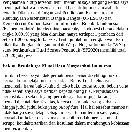
Pengalaman hidup tersebut tentu membuat saya bingung ketika saya
mendapati bahwa persentase minat baca di Indonesia masihlah
rendah. Dilansir dari Organisasi Pendidikan, Keilmuan, dan
Kebudayaan Perserikatan Bangsa-Bangsa (UNESCO) dan
Kementerian Komunikasi dan Informatika Republik Indonesia
(Kemenkominfo), indeks minat baca rakyat Indonesia berada dalam
angka 0,001% yang bisa diartikan hanya terdapat 1 pembaca dari
setiap 1.000 orang Indonesia. Tentu jumlah ini mengkhawatirkan
bila dibandingkan dengan jumlah Warga Negara Indonesia (WNI)
yang berdasarkan Hasil Sensus Penduduk (SP2020) memiliki total
270,20 juta jiwa.
Faktor Rendahnya Minat Baca Masyarakat Indonesia
Tumbuh besar, saya tidak pernah benar-benar dikelilingi buku
kecuali buku pelajaran dari sekolah. Berasal dari keluarga
menengah, harga buku-buku di toko buku terasa seperti beban yang
tidak seharusnya saya berikan kepada orang tua. Perpustakaan-
perpustakaan sekolah yang pernah saya hadiri juga kurang
memadai, entah dari fasilitas, ketersediaan buku yang terbatas,
hingga judul-judul buku yang
out of date.
Hal-hal tersebut membuat
tidak hanya saya, tetapi sebagian besar teman-teman saya yang
berasal dari kelas sosial sama atau lebih rendah merasakan hal
serupa: ketidaktertarikan dan kesulitan dalam membangun kebiasaan
membaca buku.