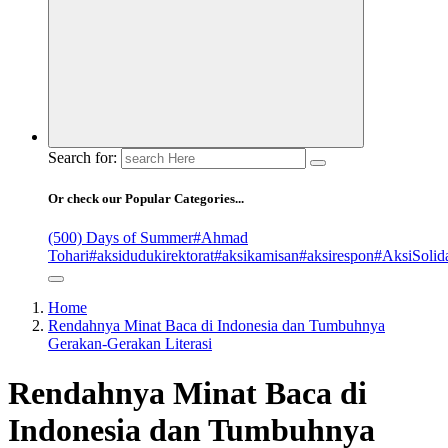
Search for:
Or check our Popular Categories...
(500) Days of Summer
#Ahmad
Tohari
#aksidudukirektorat
#aksikamisan
#aksirespon
#AksiSolida
Home
Rendahnya Minat Baca di Indonesia dan Tumbuhnya
Gerakan-Gerakan Literasi
Rendahnya Minat Baca di
Indonesia dan Tumbuhnya