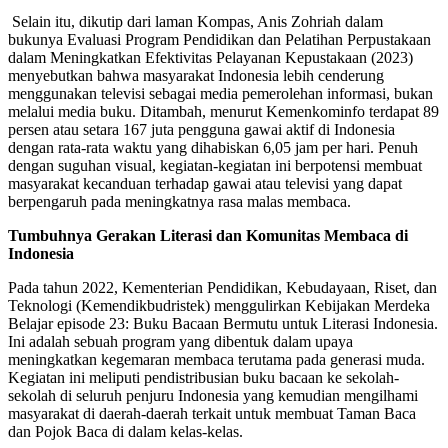
Selain itu, dikutip dari laman Kompas, Anis Zohriah dalam
bukunya Evaluasi Program Pendidikan dan Pelatihan Perpustakaan
dalam Meningkatkan Efektivitas Pelayanan Kepustakaan (2023)
menyebutkan bahwa masyarakat Indonesia lebih cenderung
menggunakan televisi sebagai media pemerolehan informasi, bukan
melalui media buku. Ditambah, menurut Kemenkominfo terdapat 89
persen atau setara 167 juta pengguna gawai aktif di Indonesia
dengan rata-rata waktu yang dihabiskan 6,05 jam per hari. Penuh
dengan suguhan visual, kegiatan-kegiatan ini berpotensi membuat
masyarakat kecanduan terhadap gawai atau televisi yang dapat
berpengaruh pada meningkatnya rasa malas membaca.
Tumbuhnya Gerakan Literasi dan Komunitas Membaca di
Indonesia
Pada tahun 2022, Kementerian Pendidikan, Kebudayaan, Riset, dan
Teknologi (Kemendikbudristek) menggulirkan Kebijakan Merdeka
Belajar episode 23: Buku Bacaan Bermutu untuk Literasi Indonesia.
Ini adalah sebuah program yang dibentuk dalam upaya
meningkatkan kegemaran membaca terutama pada generasi muda.
Kegiatan ini meliputi pendistribusian buku bacaan ke sekolah-
sekolah di seluruh penjuru Indonesia yang kemudian mengilhami
masyarakat di daerah-daerah terkait untuk membuat Taman Baca
dan Pojok Baca di dalam kelas-kelas.