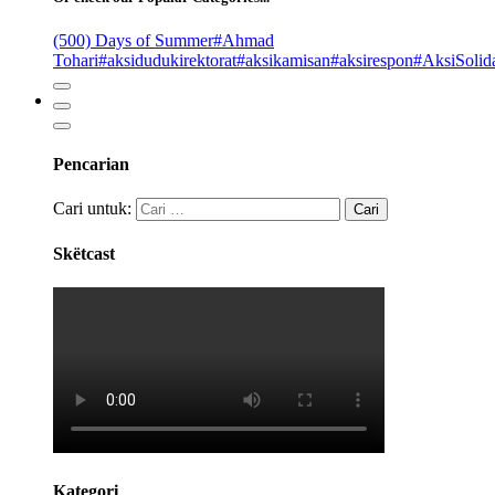
(500) Days of Summer
#Ahmad
Tohari
#aksidudukirektorat
#aksikamisan
#aksirespon
#AksiSolida
Pencarian
Cari untuk:
Skëtcast
Kategori