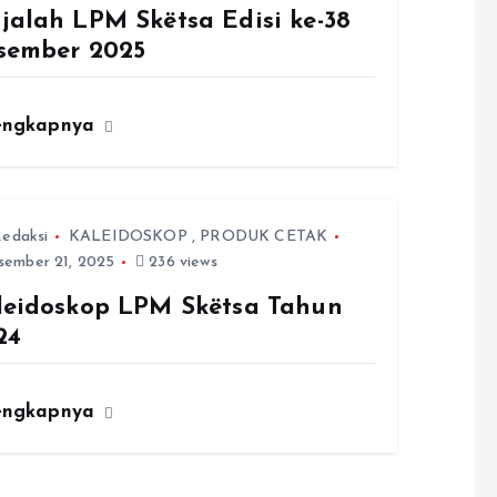
jalah LPM Skëtsa Edisi ke-38
sember 2025
engkapnya
edaksi
KALEIDOSKOP
,
PRODUK CETAK
ember 21, 2025
236 views
leidoskop LPM Skëtsa Tahun
24
engkapnya