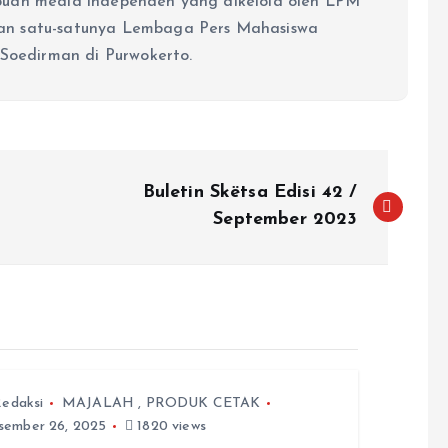
buah media independen yang dikelola oleh LPM
an satu-satunya Lembaga Pers Mahasiswa
 Soedirman di Purwokerto.
Buletin Skëtsa Edisi 42 /
September 2023
edaksi
MAJALAH
,
PRODUK CETAK
ember 26, 2025
1820 views