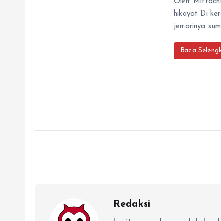
Oleh: Miftach
hikayat Di ke
jemarinya su
Baca Seleng
Redaksi