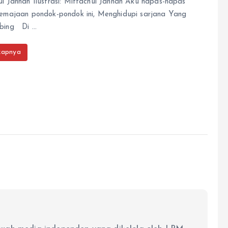
ul Jannah Ilustrasi: Miftachul Jannah Aku napas-napas
remajaan pondok-pondok ini, Menghidupi sarjana Yang
mbing Di …
kapnya