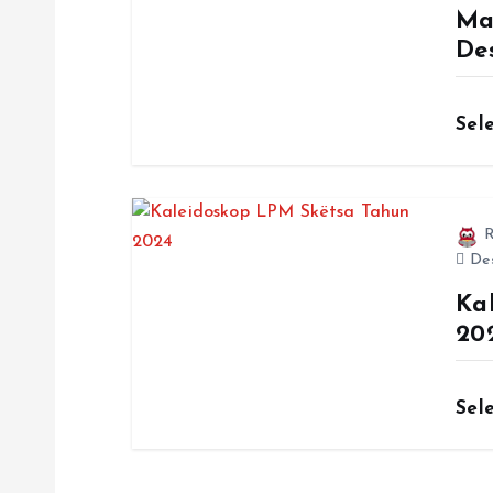
Ma
De
Sel
R
Des
Ka
20
Sel