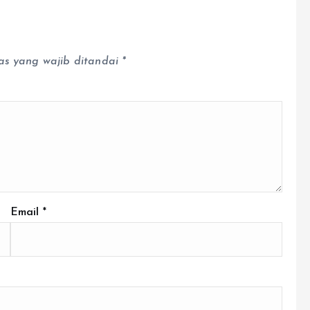
as yang wajib ditandai
*
Email
*