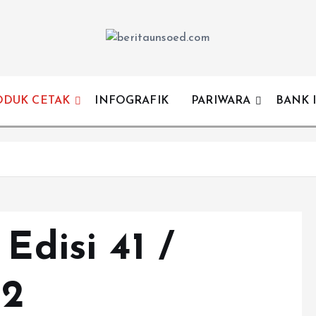
Pemandu Wawasan Almamater
ODUK CETAK
INFOGRAFIK
PARIWARA
BANK 
Edisi 41 /
22