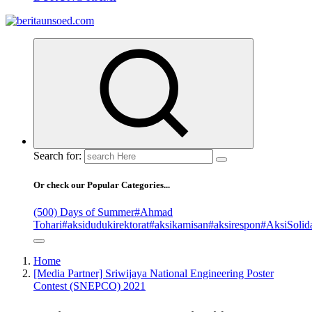
Pemandu Wawasan Almamater
Search for:
Or check our Popular Categories...
(500) Days of Summer
#Ahmad
Tohari
#aksidudukirektorat
#aksikamisan
#aksirespon
#AksiSolida
Home
[Media Partner] Sriwijaya National Engineering Poster
Contest (SNEPCO) 2021