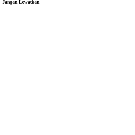
Jangan Lewatkan
ARTIKEL
RESENSI
Melintasi Alam
Baka, Menerima
Diri di Tengah
Kalutnya Dunia
By
Redaksi
Juli 21, 2026