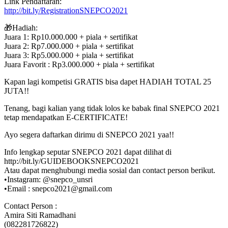
Link Pendaftaran:
http://bit.ly/RegistrationSNEPCO2021
🎁Hadiah:
Juara 1: Rp10.000.000 + piala + sertifikat
Juara 2: Rp7.000.000 + piala + sertifikat
Juara 3: Rp5.000.000 + piala + sertifikat
Juara Favorit : Rp3.000.000 + piala + sertifikat
Kapan lagi kompetisi GRATIS bisa dapet HADIAH TOTAL 25
JUTA!!
Tenang, bagi kalian yang tidak lolos ke babak final SNEPCO 2021
tetap mendapatkan E-CERTIFICATE!
Ayo segera daftarkan dirimu di SNEPCO 2021 yaa!!
Info lengkap seputar SNEPCO 2021 dapat dilihat di
http://bit.ly/GUIDEBOOKSNEPCO2021
Atau dapat menghubungi media sosial dan contact person berikut.
•Instagram: @snepco_unsri
•Email : snepco2021@gmail.com
Contact Person :
Amira Siti Ramadhani
(082281726822)