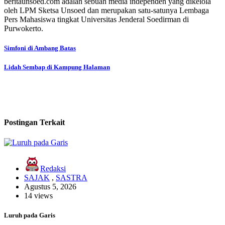
beritaunsoed.com adalah sebuah media independen yang dikelola
oleh LPM Sketsa Unsoed dan merupakan satu-satunya Lembaga
Pers Mahasiswa tingkat Universitas Jenderal Soedirman di
Purwokerto.
Navigasi
Simfoni di Ambang Batas
pos
Lidah Sembap di Kampung Halaman
Postingan Terkait
Redaksi
SAJAK
,
SASTRA
Agustus 5, 2026
14 views
Luruh pada Garis