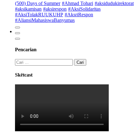
(500) Days of Summer
#Ahmad Tohari
#aksidudukirektorat
#aksikamisan
#aksirespon
#AksiSolidaritas
#AksiTolakRUUKUHP
#AksriRespon
#AliansiMahasiswaBanyumas
Pencarian
Cari
untuk:
Skëtcast