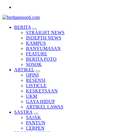
Skip
to
content
Pemandu Wawasan Almamater
BERITA
STRAIGHT NEWS
INDEPTH NEWS
KAMPUS
BANYUMASAN
FEATURE
BERITA FOTO
SOSOK
ARTIKEL
OPINI
RESENSI
LISTICLE
KESKETSAAN
UKM
GAYA HIDUP
ARTIKEL LAWAS
SASTRA
SAJAK
PANTUN
CERPEN