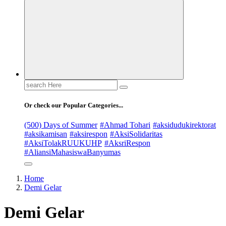
Pemandu Wawasan Almamater
Search
for:
Or check our Popular Categories...
(500) Days of Summer
#Ahmad Tohari
#aksidudukirektorat
#aksikamisan
#aksirespon
#AksiSolidaritas
#AksiTolakRUUKUHP
#AksriRespon
#AliansiMahasiswaBanyumas
Home
Demi Gelar
Demi Gelar