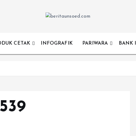
Pemandu Wawasan Almamater
ODUK CETAK
INFOGRAFIK
PARIWARA
BANK 
539