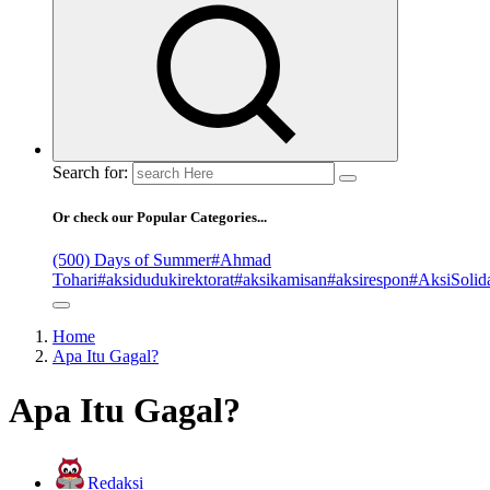
Search for:
Or check our Popular Categories...
(500) Days of Summer
#Ahmad
Tohari
#aksidudukirektorat
#aksikamisan
#aksirespon
#AksiSolida
Home
Apa Itu Gagal?
Apa Itu Gagal?
Redaksi