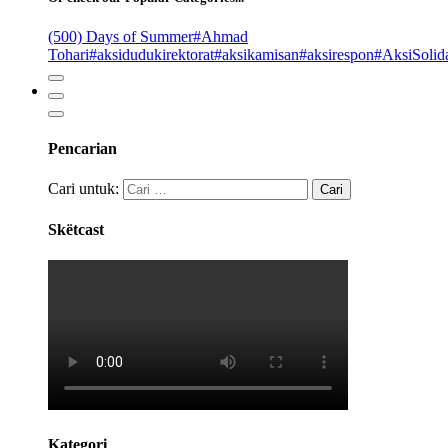
(500) Days of Summer
#Ahmad
Tohari
#aksidudukirektorat
#aksikamisan
#aksirespon
#AksiSolida
Pencarian
Cari untuk:
Skëtcast
Kategori