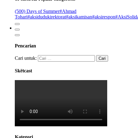
(500) Days of Summer
#Ahmad
Tohari
#aksidudukirektorat
#aksikamisan
#aksirespon
#AksiSolida
Pencarian
Cari untuk:
Skëtcast
Kategori