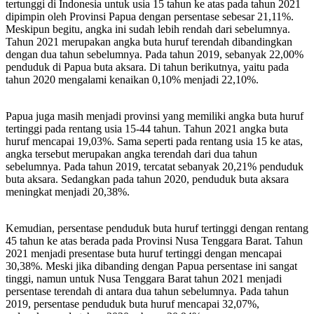
tertunggi di Indonesia untuk usia 15 tahun ke atas pada tahun 2021
dipimpin oleh Provinsi Papua dengan persentase sebesar 21,11%.
Meskipun begitu, angka ini sudah lebih rendah dari sebelumnya.
Tahun 2021 merupakan angka buta huruf terendah dibandingkan
dengan dua tahun sebelumnya. Pada tahun 2019, sebanyak 22,00%
penduduk di Papua buta aksara. Di tahun berikutnya, yaitu pada
tahun 2020 mengalami kenaikan 0,10% menjadi 22,10%.
Papua juga masih menjadi provinsi yang memiliki angka buta huruf
tertinggi pada rentang usia 15-44 tahun. Tahun 2021 angka buta
huruf mencapai 19,03%. Sama seperti pada rentang usia 15 ke atas,
angka tersebut merupakan angka terendah dari dua tahun
sebelumnya. Pada tahun 2019, tercatat sebanyak 20,21% penduduk
buta aksara. Sedangkan pada tahun 2020, penduduk buta aksara
meningkat menjadi 20,38%.
Kemudian, persentase penduduk buta huruf tertinggi dengan rentang
45 tahun ke atas berada pada Provinsi Nusa Tenggara Barat. Tahun
2021 menjadi presentase buta huruf tertinggi dengan mencapai
30,38%. Meski jika dibanding dengan Papua persentase ini sangat
tinggi, namun untuk Nusa Tenggara Barat tahun 2021 menjadi
persentase terendah di antara dua tahun sebelumnya. Pada tahun
2019, persentase penduduk buta huruf mencapai 32,07%,