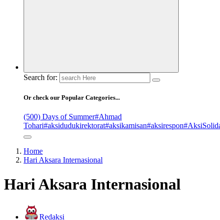
Search for:
Or check our Popular Categories...
(500) Days of Summer
#Ahmad
Tohari
#aksidudukirektorat
#aksikamisan
#aksirespon
#AksiSolida
Home
Hari Aksara Internasional
Hari Aksara Internasional
Redaksi