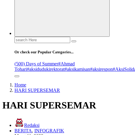
Or check our Popular Categories...
(500) Days of Summer
#Ahmad
Tohari
#aksidudukirektorat
#aksikamisan
#aksirespon
#AksiSolida
Home
HARI SUPERSEMAR
HARI SUPERSEMAR
Redaksi
BERITA
,
INFOGRAFIK