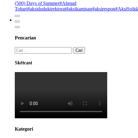
(500) Days of Summer
#Ahmad
Tohari
#aksidudukirektorat
#aksikamisan
#aksirespon
#AksiSolida
Pencarian
Skëtcast
Kategori