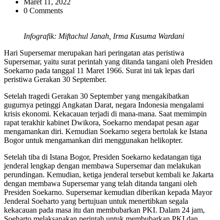
Maret 11, 2022
0 Comments
Infografik: Miftachul Janah, Irma Kusuma Wardani
Hari Supersemar merupakan hari peringatan atas peristiwa
Supersemar, yaitu surat perintah yang ditanda tangani oleh Presiden
Soekarno pada tanggal 11 Maret 1966. Surat ini tak lepas dari
peristiwa Gerakan 30 September.
Setelah tragedi Gerakan 30 September yang mengakibatkan
gugurnya petinggi Angkatan Darat, negara Indonesia mengalami
krisis ekonomi. Kekacauan terjadi di mana-mana. Saat memimpin
rapat terakhir kabinet Dwikora, Soekarno mendapat pesan agar
mengamankan diri. Kemudian Soekarno segera bertolak ke Istana
Bogor untuk mengamankan diri menggunakan helikopter.
Setelah tiba di Istana Bogor, Presiden Soekarno kedatangan tiga
jenderal lengkap dengan membawa Supersemar dan melakukan
perundingan. Kemudian, ketiga jenderal tersebut kembali ke Jakarta
dengan membawa Supersemar yang telah ditanda tangani oleh
Presiden Soekarno. Supersemar kemudian diberikan kepada Mayor
Jenderal Soeharto yang bertujuan untuk menertibkan segala
kekacauan pada masa itu dan membubarkan PKI. Dalam 24 jam,
Soeharto melaksanakan perintah untuk membubarkan PKI dan