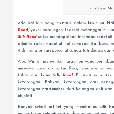
Ilustrasi: M
Ada hal lain yang menarik dalam kisah ini. Ha
Road
, yakni para agen federal melanggar huk
Silk Road
untuk mendapatkan informasi sedetail
administrator. Padahal, hal semacam itu (baca: m
4 di mana privasi personal sangatlah dijaga dan d
Alex Winter menyajikan argumen yang berimba
mewawancarai orang tua Ross, teman-temannya
fakta dari kasus
Silk Road
. Birokrat yang ter
keterangan. Bahkan, keterangan dari pene
keterangan narasumber dari kalangan ahli dan 
objektif.
Banyak sekali artikel yang membahas Silk 
menyatukan seluruh cerita dan mengubahnya ke