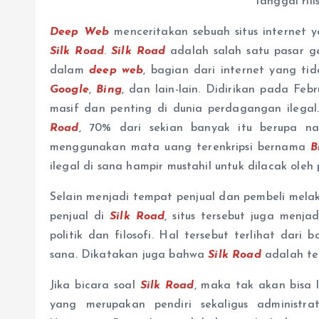
Tanggal rili
Deep Web
menceritakan sebuah situs internet y
Silk Road
.
Silk Road
adalah salah satu pasar g
dalam
deep web
, bagian dari internet yang tid
Google
,
Bing
, dan lain-lain. Didirikan pada Febr
masif dan penting di dunia perdagangan ilegal
Road
, 70% dari sekian banyak itu berupa na
menggunakan mata uang terenkripsi bernama
B
ilegal di sana hampir mustahil untuk dilacak ole
Selain menjadi tempat penjual dan pembeli melak
penjual di
Silk
Road
, situs tersebut juga menja
politik dan filosofi. Hal tersebut terlihat dari
sana. Dikatakan juga bahwa
Silk
Road
adalah te
Jika bicara soal
Silk
Road
, maka tak akan bisa le
yang merupakan pendiri sekaligus administra