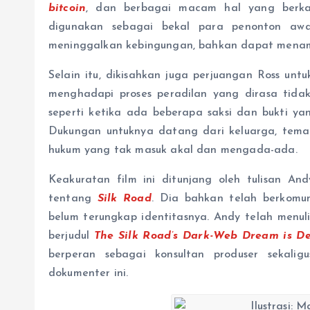
bitcoin
, dan berbagai macam hal yang berk
digunakan sebagai bekal para penonton awa
meninggalkan kebingungan, bahkan dapat menamb
Selain itu, dikisahkan juga perjuangan Ross unt
menghadapi proses peradilan yang dirasa tida
seperti ketika ada beberapa saksi dan bukti ya
Dukungan untuknya datang dari keluarga, teman,
hukum yang tak masuk akal dan mengada-ada.
Keakuratan film ini ditunjang oleh tulisan A
tentang
Silk Road
. Dia bahkan telah berkomu
belum terungkap identitasnya. Andy telah menul
berjudul
The Silk Road’s Dark-Web Dream is D
berperan sebagai konsultan produser sekali
dokumenter ini.