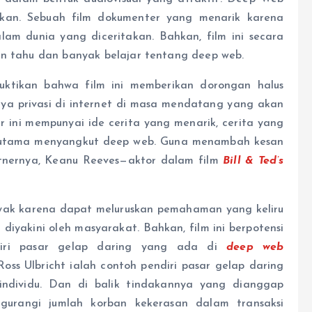
an. Sebuah film dokumenter yang menarik karena
m dunia yang diceritakan. Bahkan, film ini secara
in tahu dan banyak belajar tentang deep web.
ktikan bahwa film ini memberikan dorongan halus
a privasi di internet di masa mendatang yang akan
 ini mempunyai ide cerita yang menarik, cerita yang
erutama menyangkut deep web. Guna menambah kesan
artnernya, Keanu Reeves—aktor dalam film
Bill & Ted’s
layak karena dapat meluruskan pemahaman yang keliru
diyakini oleh masyarakat. Bahkan, film ini berpotensi
diri pasar gelap daring yang ada di
deep web
oss Ulbricht ialah contoh pendiri pasar gelap daring
individu. Dan di balik tindakannya yang dianggap
gurangi jumlah korban kekerasan dalam transaksi