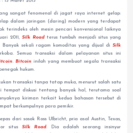
s : 15 Maret 2015
ang sangat fenomenal di jagat raya internet gelap:
elap dalam jaringan (daring) modern yang terdapat
ak terindeks oleh mesin pencari konvensional laiknya
uari 2011,
Silk
Road
terus tumbuh menjadi situs yang
. Banyak sekali ragam komoditas yang dijual di
Silk
rkoba. Semua transaksi dalam pelayanan situs ini
itcoin
.
Bitcoin
inilah yang membuat segala transaksi
h penegak hukum.
ukan transaksi tanpa tatap muka, menurut salah satu
di tempat diskusi tentang banyak hal, terutama soal
 banyaknya kiriman terkait kedua bahasan tersebut di
mpat berkumpulnya para pemikir.
pas dari sosok Ross Ulbricht, pria asal Austin, Texas,
tor situs
Silk
Road
. Dia adalah seorang insinyur