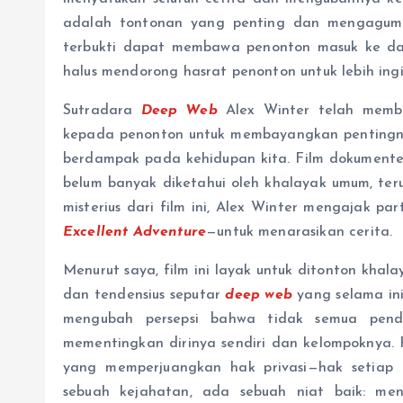
adalah tontonan yang penting dan mengagumk
terbukti dapat membawa penonton masuk ke dala
halus mendorong hasrat penonton untuk lebih ing
Sutradara
Deep Web
Alex Winter telah membu
kepada penonton untuk membayangkan pentingny
berdampak pada kehidupan kita. Film dokumenter
belum banyak diketahui oleh khalayak umum, t
misterius dari film ini, Alex Winter mengajak p
Excellent Adventure
—untuk menarasikan cerita.
Menurut saya, film ini layak untuk ditonton kha
dan tendensius seputar
deep web
yang selama ini 
mengubah persepsi bahwa tidak semua pen
mementingkan dirinya sendiri dan kelompoknya. R
yang memperjuangkan hak privasi—hak setiap 
sebuah kejahatan, ada sebuah niat baik: men