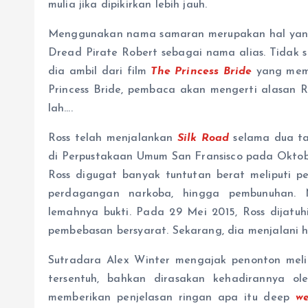
mulia jika dipikirkan lebih jauh.
Menggunakan nama samaran merupakan hal yang
Dread Pirate Robert sebagai nama alias. Tidak 
dia ambil dari film
The Princess Bride
yang memil
Princess Bride, pembaca akan mengerti alasan
lah….
Ross telah menjalankan
Silk Road
selama dua ta
di Perpustakaan Umum San Fransisco pada Oktobe
Ross digugat banyak tuntutan berat meliputi pe
perdagangan narkoba, hingga pembunuhan. 
lemahnya bukti. Pada 29 Mei 2015, Ross dijat
pembebasan bersyarat. Sekarang, dia menjalani 
Sutradara Alex Winter mengajak penonton meliha
tersentuh, bahkan dirasakan kehadirannya ol
memberikan penjelasan ringan apa itu deep
we