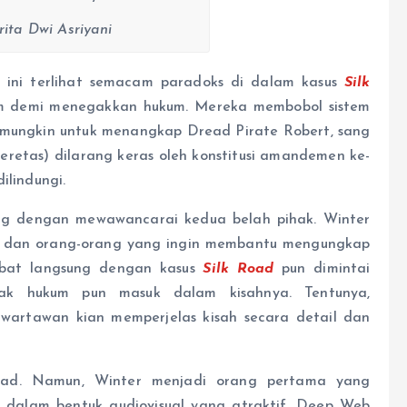
arita Dwi Asriyani
l ini terlihat semacam paradoks di dalam kasus
Silk
um demi menegakkan hukum. Mereka membobol sistem
 mungkin untuk menangkap Dread Pirate Robert, sang
eretas) dilarang keras oleh konstitusi amandemen ke-
ilindungi.
ng dengan mewawancarai kedua belah pihak. Winter
, dan orang-orang yang ingin membantu mengungkap
libat langsung dengan kasus
Silk Road
pun dimintai
gak hukum pun masuk dalam kisahnya. Tentunya,
wartawan kian memperjelas kisah secara detail dan
Road. Namun, Winter menjadi orang pertama yang
 dalam bentuk audiovisual yang atraktif. Deep Web