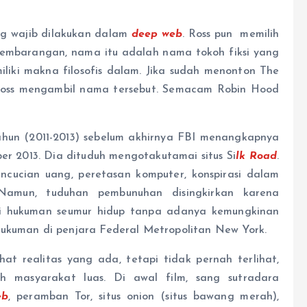
 wajib dilakukan dalam
deep
web
. Ross pun memilih
sembarangan, nama itu adalah nama tokoh fiksi yang
iki makna filosofis dalam. Jika sudah menonton The
 Ross mengambil nama tersebut. Semacam Robin Hood
hun (2011-2013) sebelum akhirnya FBI menangkapnya
r 2013. Dia dituduh mengotakutamai situs Si
lk Road
.
ncucian uang, peretasan komputer, konspirasi dalam
Namun, tuduhan pembunuhan disingkirkan karena
uhi hukuman seumur hidup tanpa adanya kemungkinan
hukuman di penjara Federal Metropolitan New York.
t realitas yang ada, tetapi tidak pernah terlihat,
eh masyarakat luas. Di awal film, sang sutradara
b
, peramban Tor, situs onion (situs bawang merah),