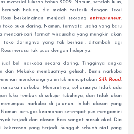
ns material lulusan tahun 2009. Namun, setelah lulus,
 berubah haluan, dia malah tertarik dengan Teori
. Ross berkeinginan menjadi seorang
entrepreneur
.
toko buku daring. Namun, ternyata usaha yang baru
 dia mencari-cari format wirausaha yang mungkin akan
a toko daringnya yang tak berhasil, ditambah lagi
Ross merasa tak puas dengan hidupnya.
 jual beli narkoba secara daring. Tingginya angka
an dan Meksiko membuatnya gelisah. Bisnis narkoba
bunuhan mendorongnya untuk menciptakan
Silk
Road
.
transaksi narkoba. Menurutnya, seharusnya tidak ada
an luka tembak di sekujur tubuhnya, dan tidak akan
 menumpas narkoba di jalanan. Inilah alasan yang
f. Namun, petugas keamanan setempat pun mengamini
ak terjadi dan alasan Ross sangat masuk akal. Dia
 kekerasan yang terjadi. Sungguh sebuah niat yang