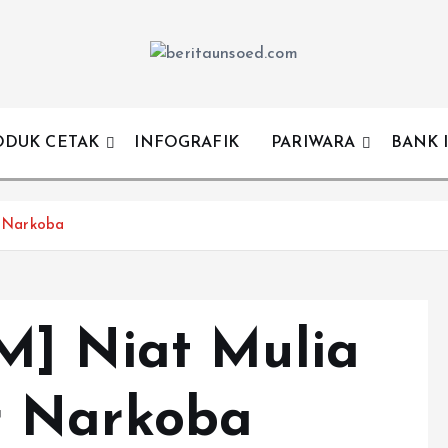
Pemandu Wawasan Almamater
ODUK CETAK
INFOGRAFIK
PARIWARA
BANK 
 Narkoba
M] Niat Mulia
r Narkoba