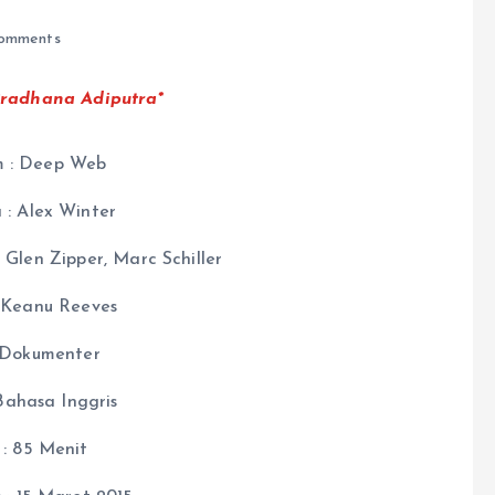
omments
radhana Adiputra*
lm : Deep Web
 : Alex Winter
 Glen Zipper, Marc Schiller
 Keanu Reeves
 Dokumenter
Bahasa Inggris
 : 85 Menit