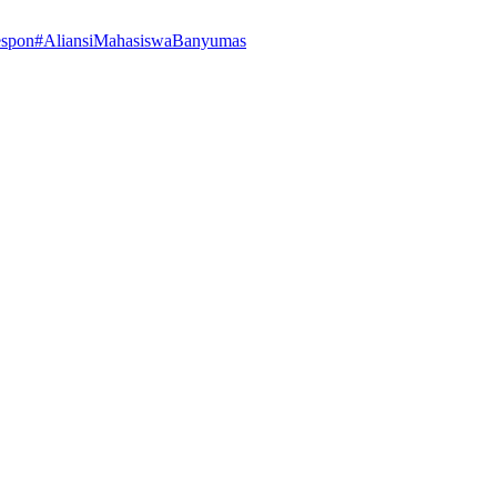
espon
#AliansiMahasiswaBanyumas