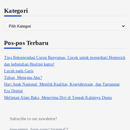
Kategori
Pos-pos Terbaru
Tiga Rekomendasi Curug Banyumas, Cocok untuk mengobati Homesick
dan kebutuhan Healing kamu!
Luruh pada Garis
Tuhan, Mengapa Aku?
Hari Anak Nasional: Menilik Kualitas, Kesejahteraan, dan Tantangan
Era Digital
Melintasi Alam Baka, Menerima Diri di Tengah Kalutnya Dunia
Subscribe to our newsletter!
[newsletter_form type="minimal"]