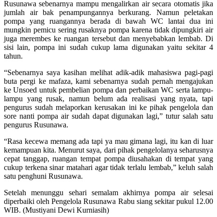
Rusunawa sebenarnya mampu mengalirkan air secara otomatis jika
jumlah air bak penampungannya berkurang. Namun peletakan
pompa yang ruangannya berada di bawah WC lantai dua ini
mungkin pemicu sering rusaknya pompa karena tidak dipungkiri air
juga merembes ke ruangan tersebut dan menyebabkan lembab. Di
sisi lain, pompa ini sudah cukup lama digunakan yaitu sekitar 4
tahun.
“Sebenarnya saya kasihan melihat adik-adik mahasiswa pagi-pagi
buta pergi ke mafaza, kami sebenarnya sudah pernah mengajukan
ke Unsoed untuk pembelian pompa dan perbaikan WC serta lampu-
lampu yang rusak, namun belum ada realisasi yang nyata, tapi
pengurus sudah melaporkan kerusakan ini ke pihak pengelola dan
sore nanti pompa air sudah dapat digunakan lagi,” tutur salah satu
pengurus Rusunawa.
“Rasa kecewa memang ada tapi ya mau gimana lagi, itu kan di luar
kemampuan kita. Menurut saya, dari pihak pengelolanya seharusnya
cepat tanggap, ruangan tempat pompa diusahakan di tempat yang
cukup terkena sinar matahari agar tidak terlalu lembab,” keluh salah
satu penghuni Rusunawa.
Setelah menunggu sehari semalam akhirnya pompa air selesai
diperbaiki oleh Pengelola Rusunawa Rabu siang sekitar pukul 12.00
WIB. (Mustiyani Dewi Kurniasih)