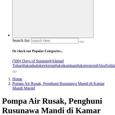
Search for:
Or check our Popular Categories...
(500) Days of Summer
#Ahmad
Tohari
#aksidudukirektorat
#aksikamisan
#aksirespon
#AksiSolida
Home
Pompa Air Rusak, Penghuni Rusunawa Mandi di Kamar
Mandi Masjid
Pompa Air Rusak, Penghuni
Rusunawa Mandi di Kamar