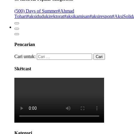
(500) Days of Summer
#Ahmad
Tohari
#aksidudukirektorat
#aksikamisan
#aksirespon
#AksiSolida
Pencarian
Cari untuk:
Skëtcast
Kategori