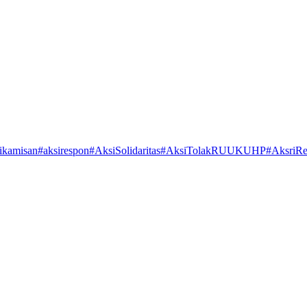
ikamisan
#aksirespon
#AksiSolidaritas
#AksiTolakRUUKUHP
#AksriR