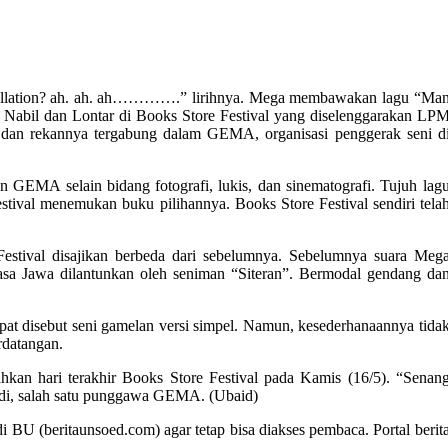
nstellation? ah. ah. ah………….” lirihnya. Mega membawakan lagu “Ma
 Nabil dan Lontar di Books Store Festival yang diselenggarakan LP
 dan rekannya tergabung dalam GEMA, organisasi penggerak seni d
n GEMA selain bidang fotografi, lukis, dan sinematografi. Tujuh lag
val menemukan buku pilihannya. Books Store Festival sendiri tela
Festival disajikan berbeda dari sebelumnya. Sebelumnya suara Meg
sa Jawa dilantunkan oleh seniman “Siteran”. Bermodal gendang da
pat disebut seni gamelan versi simpel. Namun, kesederhanaannya tida
rdatangan.
kan hari terakhir Books Store Festival pada Kamis (16/5). “Senan
endi, salah satu punggawa GEMA. (Ubaid)
i BU (beritaunsoed.com) agar tetap bisa diakses pembaca. Portal berit