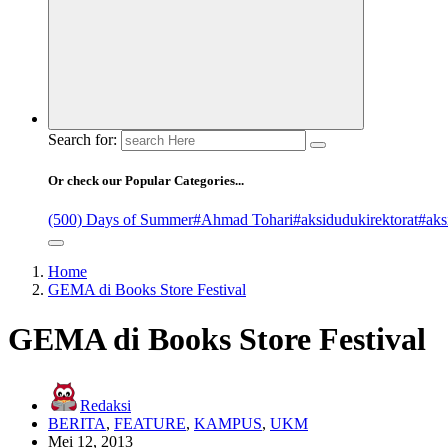
Search for:
Or check our Popular Categories...
(500) Days of Summer
#Ahmad Tohari
#aksidudukirektorat
#aks
Home
GEMA di Books Store Festival
GEMA di Books Store Festival
Redaksi
BERITA
,
FEATURE
,
KAMPUS
,
UKM
Mei 12, 2013