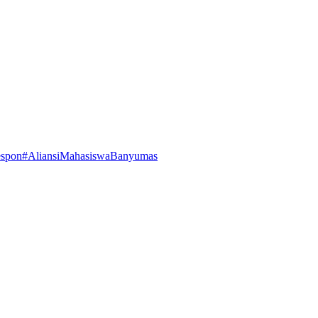
espon
#AliansiMahasiswaBanyumas