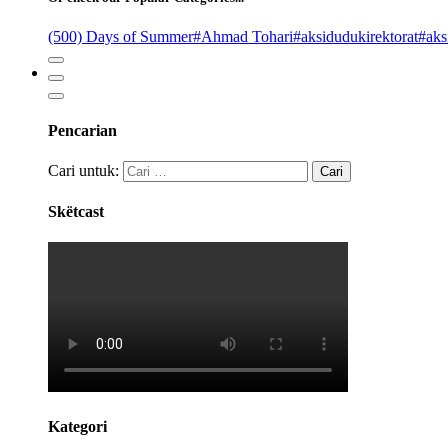
(500) Days of Summer
#Ahmad Tohari
#aksidudukirektorat
#aks
Pencarian
Cari untuk:
Skëtcast
Kategori