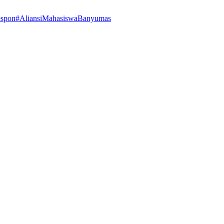
espon
#AliansiMahasiswaBanyumas