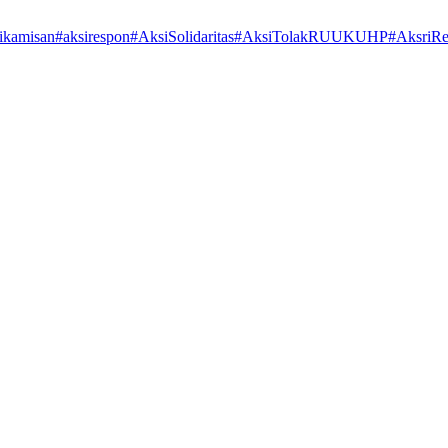
ikamisan
#aksirespon
#AksiSolidaritas
#AksiTolakRUUKUHP
#AksriR