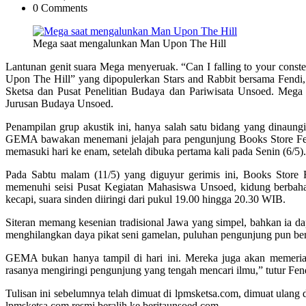
0 Comments
Mega saat mengalunkan Man Upon The Hill
Lantunan genit suara Mega menyeruak. “Can I falling to your co
Upon The Hill” yang dipopulerkan Stars and Rabbit bersama Fendi,
Sketsa dan Pusat Penelitian Budaya dan Pariwisata Unsoed. Mega
Jurusan Budaya Unsoed.
Penampilan grup akustik ini, hanya salah satu bidang yang dinaungi
GEMA bawakan menemani jelajah para pengunjung Books Store Festi
memasuki hari ke enam, setelah dibuka pertama kali pada Senin (6/5).
Pada Sabtu malam (11/5) yang diguyur gerimis ini, Books Store 
memenuhi seisi Pusat Kegiatan Mahasiswa Unsoed, kidung berbaha
kecapi, suara sinden diiringi dari pukul 19.00 hingga 20.30 WIB.
Siteran memang kesenian tradisional Jawa yang simpel, bahkan ia da
menghilangkan daya pikat seni gamelan, puluhan pengunjung pun be
GEMA bukan hanya tampil di hari ini. Mereka juga akan memeriah
rasanya mengiringi pengunjung yang tengah mencari ilmu,” tutur F
Tulisan ini sebelumnya telah dimuat di lpmsketsa.com, dimuat ulang d
lpmsketsa.com resmi beralih ke beritaunsoed.com.