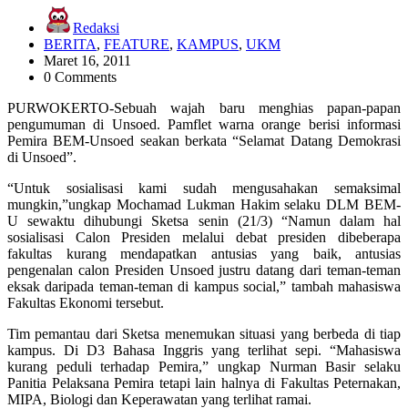
Redaksi
BERITA
,
FEATURE
,
KAMPUS
,
UKM
Maret 16, 2011
0 Comments
PURWOKERTO-Sebuah wajah baru menghias papan-papan
pengumuman di Unsoed. Pamflet warna orange berisi informasi
Pemira BEM-Unsoed seakan berkata “Selamat Datang Demokrasi
di Unsoed”.
“Untuk sosialisasi kami sudah mengusahakan semaksimal
mungkin,”ungkap Mochamad Lukman Hakim selaku DLM BEM-
U sewaktu dihubungi Sketsa senin (21/3) “Namun dalam hal
sosialisasi Calon Presiden melalui debat presiden dibeberapa
fakultas kurang mendapatkan antusias yang baik, antusias
pengenalan calon Presiden Unsoed justru datang dari teman-teman
eksak daripada teman-teman di kampus social,” tambah mahasiswa
Fakultas Ekonomi tersebut.
Tim pemantau dari Sketsa menemukan situasi yang berbeda di tiap
kampus. Di D3 Bahasa Inggris yang terlihat sepi. “Mahasiswa
kurang peduli terhadap Pemira,” ungkap Nurman Basir selaku
Panitia Pelaksana Pemira tetapi lain halnya di Fakultas Peternakan,
MIPA, Biologi dan Keperawatan yang terlihat ramai.