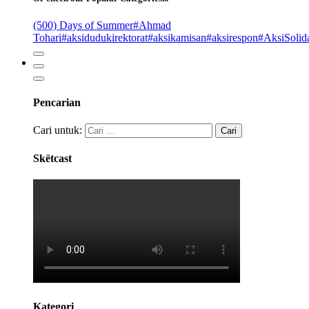
(500) Days of Summer
#Ahmad
Tohari
#aksidudukirektorat
#aksikamisan
#aksirespon
#AksiSolida
Pencarian
Cari untuk:
Skëtcast
Kategori