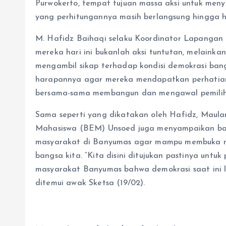
Purwokerto, tempat tujuan massa aksi untuk meny
yang perhitungannya masih berlangsung hingga ha
M. Hafidz Baihaqi selaku Koordinator Lapangan
mereka hari ini bukanlah aksi tuntutan, melaink
mengambil sikap terhadap kondisi demokrasi ban
harapannya agar mereka mendapatkan perhatian 
bersama-sama membangun dan mengawal pemili
Sama seperti yang dikatakan oleh Hafidz, Maula
Mahasiswa (BEM) Unsoed juga menyampaikan bahw
masyarakat di Banyumas agar mampu membuka m
bangsa kita. “Kita disini ditujukan pastinya untuk
masyarakat Banyumas bahwa demokrasi saat ini la
ditemui awak Sketsa (19/02).