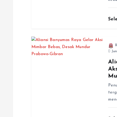
Sel
R
Jun
Al
Ak
Mu
Penu
ter
meng