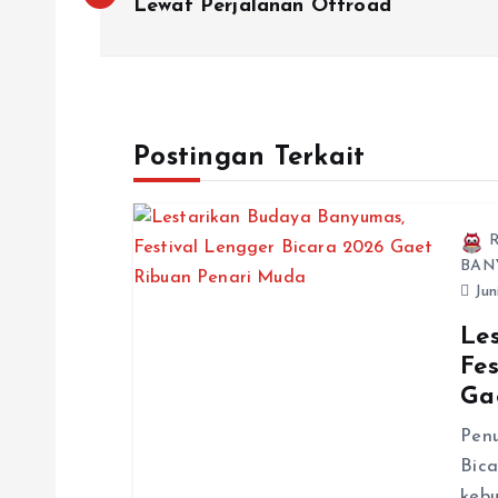
Lewat Perjalanan Offroad
Postingan Terkait
R
BAN
Jun
Le
Fe
Ga
Penu
Bica
keb