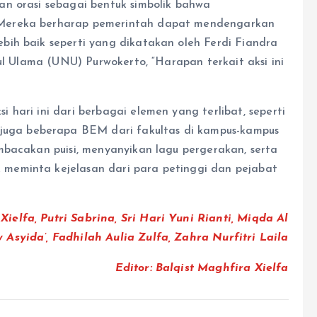
n orasi sebagai bentuk simbolik bahwa
 Mereka berharap pemerintah dapat mendengarkan
ih baik seperti yang dikatakan oleh Ferdi Fiandra
tul Ulama (UNU) Purwokerto, “Harapan terkait aksi ini
hari ini dari berbagai elemen yang terlibat, seperti
ga beberapa BEM dari fakultas di kampus-kampus
mbacakan puisi, menyanyikan lagu pergerakan, serta
meminta kejelasan dari para petinggi dan pejabat
Xielfa, Putri Sabrina, Sri Hari Yuni Rianti, Miqda Al
 Asyida’, Fadhilah Aulia Zulfa, Zahra Nurfitri Laila
Editor: Balqist Maghfira Xielfa