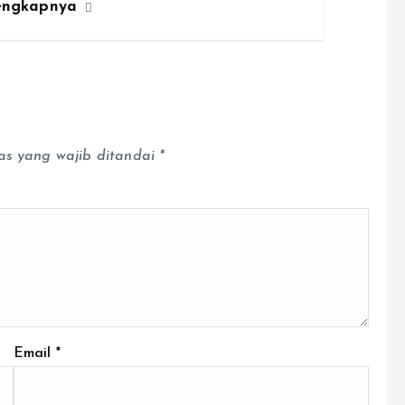
engkapnya
as yang wajib ditandai
*
Email
*