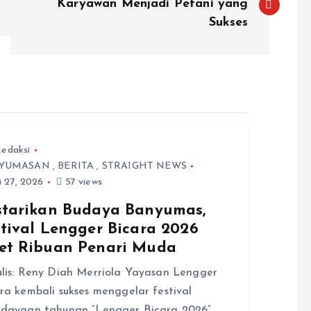
Karyawan Menjadi Petani yang
Sukses
edaksi
YUMASAN
,
BERITA
,
STRAIGHT NEWS
i 27, 2026
57 views
starikan Budaya Banyumas,
stival Lengger Bicara 2026
et Ribuan Penari Muda
lis: Reny Diah Merriola Yayasan Lengger
ra kembali sukses menggelar festival
udayaan tahunan “Lengger Bicara 2026”…