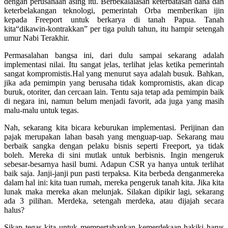
dengan perusahaan asing itu. Berbekalalasan keterbatasan dana dan
keterbelakangan teknologi, pemerintah Orba memberikan ijin
kepada Freeport untuk berkarya di tanah Papua. Tanah
kita“dikawin-kontrakkan” per tiga puluh tahun, itu hampir setengah
umur Nabi Terakhir.
Permasalahan bangsa ini, dari dulu sampai sekarang adalah
implementasi nilai. Itu sangat jelas, terlihat jelas ketika pemerintah
sangat kompromistis.Hal yang menurut saya adalah busuk. Bahkan,
jika ada pemimpin yang berusaha tidak kompromistis, akan dicap
buruk, otoriter, dan cercaan lain. Tentu saja tetap ada pemimpin baik
di negara ini, namun belum menjadi favorit, ada juga yang masih
malu-malu untuk tegas.
Nah, sekarang kita bicara keburukan implementasi. Perijinan dan
pajak merupakan lahan basah yang menguap-uap. Sekarang mau
berbaik sangka dengan pelaku bisnis seperti Freeport, ya tidak
boleh. Mereka di sini mutlak untuk berbisnis. Ingin mengeruk
sebesar-besarnya hasil bumi. Adapun CSR ya hanya untuk terlihat
baik saja. Janji-janji pun pasti terpaksa. Kita berbeda denganmereka
dalam hal ini: kita tuan rumah, mereka pengeruk tanah kita. Jika kita
lunak maka mereka akan melunjak. Silakan dipikir lagi, sekarang
ada 3 pilihan. Merdeka, setengah merdeka, atau dijajah secara
halus?
Sikap tegas kita untuk mempertahankan kemerdekaan hakiki harus