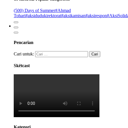
(500) Days of Summer
#Ahmad
Tohari
#aksidudukirektorat
#aksikamisan
#aksirespon
#AksiSolida
Pencarian
Cari untuk:
Skëtcast
Kategori