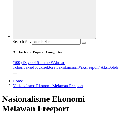
Search for:
Or check our Popular Categories...
(500) Days of Summer
#Ahmad
Tohari
#aksidudukirektorat
#aksikamisan
#aksirespon
#AksiSolida
Home
Nasionalisme Ekonomi Melawan Freeport
Nasionalisme Ekonomi
Melawan Freeport