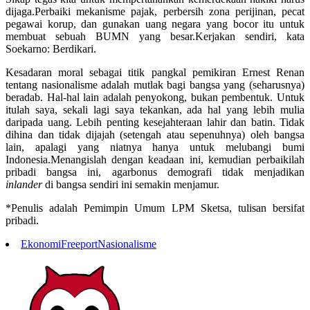
dijaga.Perbaiki mekanisme pajak, perbersih zona perijinan, pecat
pegawai korup, dan gunakan uang negara yang bocor itu untuk
membuat sebuah BUMN yang besar.Kerjakan sendiri, kata
Soekarno: Berdikari.
Kesadaran moral sebagai titik pangkal pemikiran Ernest Renan
tentang nasionalisme adalah mutlak bagi bangsa yang (seharusnya)
beradab. Hal-hal lain adalah penyokong, bukan pembentuk. Untuk
itulah saya, sekali lagi saya tekankan, ada hal yang lebih mulia
daripada uang. Lebih penting kesejahteraan lahir dan batin. Tidak
dihina dan tidak dijajah (setengah atau sepenuhnya) oleh bangsa
lain, apalagi yang niatnya hanya untuk melubangi bumi
Indonesia.Menangislah dengan keadaan ini, kemudian perbaikilah
pribadi bangsa ini, agarbonus demografi tidak menjadikan
inlander
di bangsa sendiri ini semakin menjamur.
*Penulis adalah Pemimpin Umum LPM Sketsa, tulisan bersifat
pribadi.
Ekonomi
Freeport
Nasionalisme