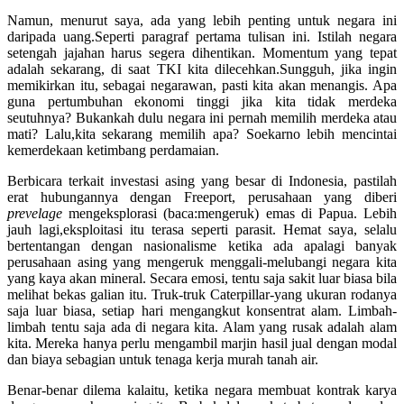
Namun, menurut saya, ada yang lebih penting untuk negara ini
daripada uang.Seperti paragraf pertama tulisan ini. Istilah negara
setengah jajahan harus segera dihentikan. Momentum yang tepat
adalah sekarang, di saat TKI kita dilecehkan.Sungguh, jika ingin
memikirkan itu, sebagai negarawan, pasti kita akan menangis. Apa
guna pertumbuhan ekonomi tinggi jika kita tidak merdeka
seutuhnya? Bukankah dulu negara ini pernah memilih merdeka atau
mati? Lalu,kita sekarang memilih apa? Soekarno lebih mencintai
kemerdekaan ketimbang perdamaian.
Berbicara terkait investasi asing yang besar di Indonesia, pastilah
erat hubungannya dengan Freeport, perusahaan yang diberi
prevelage
mengeksplorasi (baca:mengeruk) emas di Papua. Lebih
jauh lagi,eksploitasi itu terasa seperti parasit. Hemat saya, selalu
bertentangan dengan nasionalisme ketika ada apalagi banyak
perusahaan asing yang mengeruk menggali-melubangi negara kita
yang kaya akan mineral. Secara emosi, tentu saja sakit luar biasa bila
melihat bekas galian itu. Truk-truk Caterpillar-yang ukuran rodanya
saja luar biasa, setiap hari mengangkut konsentrat alam. Limbah-
limbah tentu saja ada di negara kita. Alam yang rusak adalah alam
kita. Mereka hanya perlu mengambil marjin hasil jual dengan modal
dan biaya sebagian untuk tenaga kerja murah tanah air.
Benar-benar dilema kalaitu, ketika negara membuat kontrak karya