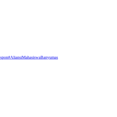
espon
#AliansiMahasiswaBanyumas