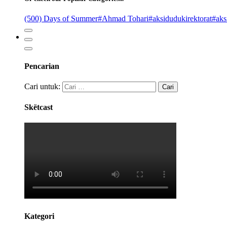
(500) Days of Summer
#Ahmad Tohari
#aksidudukirektorat
#aks
Pencarian
Cari untuk:
Skëtcast
Kategori