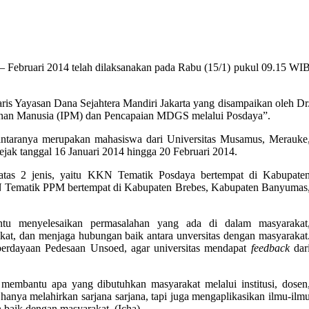
bruari 2014 telah dilaksanakan pada Rabu (15/1) pukul 09.15 WI
ris Yayasan Dana Sejahtera Mandiri Jakarta yang disampaikan oleh Dr
unan Manusia (IPM) dan Pencapaian MDGS melalui Posdaya”.
antaranya merupakan mahasiswa dari Universitas Musamus, Merauke
ejak tanggal 16 Januari 2014 hingga 20 Februari 2014.
tas 2 jenis, yaitu KKN Tematik Posdaya bertempat di Kabupate
N Tematik PPM bertempat di Kabupaten Brebes, Kabupaten Banyumas
tu menyelesaikan permasalahan yang ada di dalam masyarakat
kat, dan menjaga hubungan baik antara unversitas dengan masyarakat
berdayaan Pedesaan Unsoed, agar universitas mendapat
feedback
dar
membantu apa yang dibutuhkan masyarakat melalui institusi, dosen
anya melahirkan sarjana sarjana, tapi juga mengaplikasikan ilmu-ilm
 baik dengan masyarakat. (Icha)