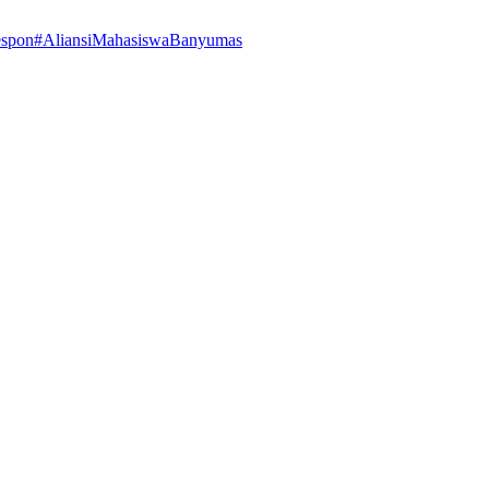
espon
#AliansiMahasiswaBanyumas