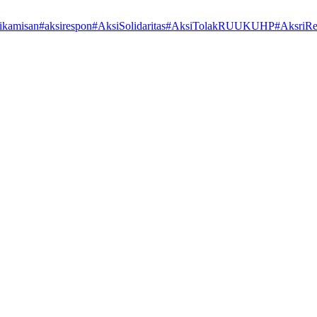
ikamisan
#aksirespon
#AksiSolidaritas
#AksiTolakRUUKUHP
#AksriR