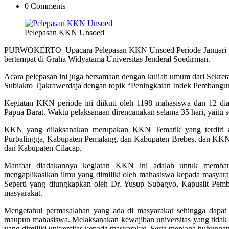
0 Comments
Pelepasan KKN Unsoed
PURWOKERTO–Upacara Pelepasan KKN Unsoed Periode Januari – Fe
bertempat di Graha Widyatama Universitas Jenderal Soedirman.
Acara pelepasan ini juga bersamaan dengan kuliah umum dari Sekreta
Subiakto Tjakrawerdaja dengan topik “Peningkatan Indek Pembang
Kegiatan KKN periode ini diikuti oleh 1198 mahasiswa dan 12 di
Papua Barat. Waktu pelaksanaan direncanakan selama 35 hari, yaitu s
KKN yang dilaksanakan merupakan KKN Tematik yang terdiri a
Purbalingga, Kabupaten Pemalang, dan Kabupaten Brebes, dan KK
dan Kabupaten Cilacap.
Manfaat diadakannya kegiatan KKN ini adalah untuk memban
mengaplikasikan ilmu yang dimiliki oleh mahasiswa kepada masyara
Seperti yang diungkapkan oleh Dr. Yusup Subagyo, Kapuslit Pem
masyarakat.
Mengetahui permasalahan yang ada di masyarakat sehingga dapat 
maupun mahasiswa. Melaksanakan kewajiban universitas yang tidak h
yang dimiliki universitas kepada masyarakat. Serta menjaga hubungan