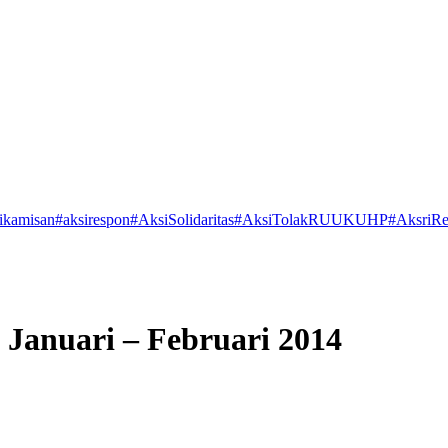
ikamisan
#aksirespon
#AksiSolidaritas
#AksiTolakRUUKUHP
#AksriR
Januari – Februari 2014