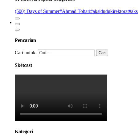
(500) Days of Summer
#Ahmad Tohari
#aksidudukirektorat
#aks
Pencarian
Cari untuk:
Skëtcast
Kategori