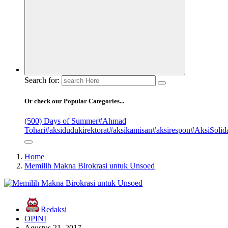
Search for:
Or check our Popular Categories...
(500) Days of Summer
#Ahmad
Tohari
#aksidudukirektorat
#aksikamisan
#aksirespon
#AksiSolida
Home
Memilih Makna Birokrasi untuk Unsoed
Redaksi
OPINI
Agustus 21, 2017