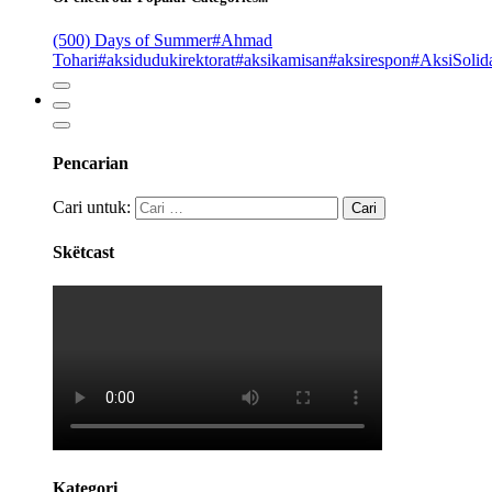
(500) Days of Summer
#Ahmad
Tohari
#aksidudukirektorat
#aksikamisan
#aksirespon
#AksiSolida
Pencarian
Cari untuk:
Skëtcast
Kategori