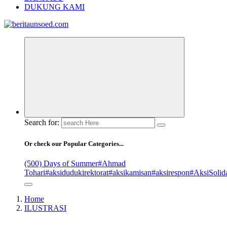
DUKUNG KAMI
Pemandu Wawasan Almamater
Search for:
Or check our Popular Categories...
(500) Days of Summer
#Ahmad
Tohari
#aksidudukirektorat
#aksikamisan
#aksirespon
#AksiSolida
Home
ILUSTRASI