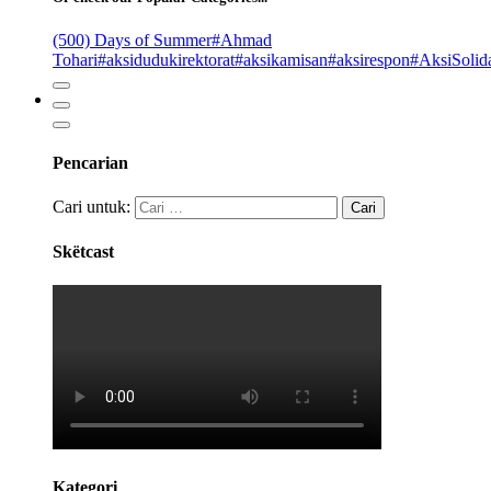
(500) Days of Summer
#Ahmad
Tohari
#aksidudukirektorat
#aksikamisan
#aksirespon
#AksiSolida
Pencarian
Cari untuk:
Skëtcast
Kategori