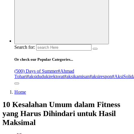
Search for:
Or check our Popular Categories...
(500) Days of Summer
#Ahmad
Tohari
#aksidudukirektorat
#aksikamisan
#aksirespon
#AksiSolida
Home
10 Kesalahan Umum dalam Fitness
yang Harus Dihindari untuk Hasil
Maksimal