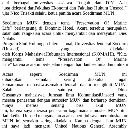
dari berbagai universitas se-Jawa Tengah dan DIY. Ada
juga delegasi dariFakultas Ekonomi dan Fakultas Hukum Unsoed,”
ujar Nico Trisakti selaku ketua panitia acara Soedirman MUN.
Soedirman MUN dengan tema “Preservation Of Marine
Life” berlangsung di Dominic Hotel. Acara tersebut merupakan
salah satu rangkaian acara untuk menyambut dan merayakan Dies
Natalis
Program StudiHubungan Internasional, Universitas Jenderal Soedirm
(Unsoed) yang diadakan
oleh Korps MahasiswaHubungan Internasional (KOMAHI). “Kita
mengambil tema “Preservation Of Marine
Life” karena acara inibertepatan dengan hari laut sedunia dan untuk m
Acara seperti Soedirman MUN ini
diharapkan semakin sering dilakukan agar
kemampuan mahasiswasemakin terasah dalam mengikuti MUN.
Salah satunya Dino
Gustantyo mahasiswa Jurusan Ilmu KomunikasiUnsoed yang
merasa penasaran dengan atmosfer MUN dan berharap demikian.
“Saya merasa senang bisa ikut MUN
ini, karena saya merasa penasaran bagaimana atmosfer MUN itu.
Jadi ketika Unsoed mengadakan acaraseperti ini saya memutuskan untu
MUN ini semakin sering diadakan. Karena dengan ikut MUN
ini saya jadi mengerti United Nations General Assembly