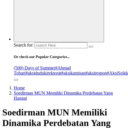
Search for:
Or check our Popular Categories...
(500) Days of Summer
#Ahmad
Tohari
#aksidudukirektorat
#aksikamisan
#aksirespon
#AksiSolida
Home
Soedirman MUN Memiliki Dinamika Perdebatan Yang
Hangat
Soedirman MUN Memiliki
Dinamika Perdebatan Yang