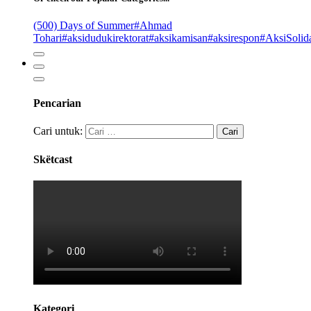
(500) Days of Summer
#Ahmad
Tohari
#aksidudukirektorat
#aksikamisan
#aksirespon
#AksiSolida
Pencarian
Cari untuk:
Skëtcast
Kategori