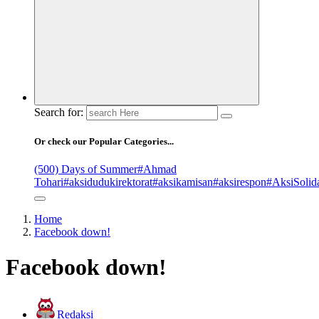
Search for:
Or check our Popular Categories...
(500) Days of Summer
#Ahmad
Tohari
#aksidudukirektorat
#aksikamisan
#aksirespon
#AksiSolida
Home
Facebook down!
Facebook down!
Redaksi