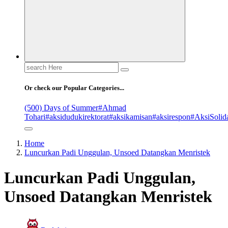
Search
for:
Or check our Popular Categories...
(500) Days of Summer
#Ahmad
Tohari
#aksidudukirektorat
#aksikamisan
#aksirespon
#AksiSolida
Home
Luncurkan Padi Unggulan, Unsoed Datangkan Menristek
Luncurkan Padi Unggulan,
Unsoed Datangkan Menristek