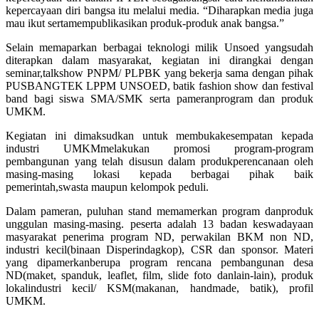
kepercayaan diri bangsa itu melalui media. “Diharapkan media juga
mau ikut sertamempublikasikan produk-produk anak bangsa.”
Selain memaparkan berbagai teknologi milik Unsoed yangsudah
diterapkan dalam masyarakat, kegiatan ini dirangkai dengan
seminar,talkshow PNPM/ PLPBK yang bekerja sama dengan pihak
PUSBANGTEK LPPM UNSOED, batik fashion show dan festival
band bagi siswa SMA/SMK serta pameranprogram dan produk
UMKM.
Kegiatan ini dimaksudkan untuk membukakesempatan kepada
industri UMKMmelakukan promosi program-program
pembangunan yang telah disusun dalam produkperencanaan oleh
masing-masing lokasi kepada berbagai pihak baik
pemerintah,swasta maupun kelompok peduli.
Dalam pameran, puluhan stand memamerkan program danproduk
unggulan masing-masing. peserta adalah 13 badan keswadayaan
masyarakat penerima program ND, perwakilan BKM non ND,
industri kecil(binaan Disperindagkop), CSR dan sponsor. Materi
yang dipamerkanberupa program rencana pembangunan desa
ND(maket, spanduk, leaflet, film, slide foto danlain-lain), produk
lokalindustri kecil/ KSM(makanan, handmade, batik), profil
UMKM.