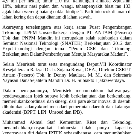
4,9 ton per hektar, umur 110 hst, kandungan amilosa &plusmn;
18%, tekstur nasi pulen dan wangi, tahanpenyakit blast ras 133,
agak tahan wereng batang coklat biotipe 1. Padi inicocok ditanam di
lahan kering dan dapat ditanam di lahan sawah.
Acarayang terselenggara atas kerja sama Pusat Pengembangan
Teknologi LPPM Unsoedbekerja dengan PT ANTAM (Persero)
Tbk dan PNPM Mandiri ini merupakan salah satubagian dalam
Seminar Nasional Teknologi (SNATEK) Berkelanjutan 2012 dan
ExpoTeknologi dengan tema “Peran CSR dan Teknologi
Berkelanjutan DalamPemberdayaan Menuju Masyarakat Madani”.
Selain Menristek turut serta mengundang DeputiVII Koordinator
Kesejahteraan Rakyat Dr. Ir. Sujana Royat, DEA., Direktur CSRPT.
Antam (Persero) Tbk. Ir. Denny Maulasa, M. M., dan Sekretaris
Yayasan DanaSejahtera Mandiri Dr. H. Subiakto Tjakrawerdaya.
Dalam pemaparannya, Menristek menambahkan bahwaupaya
pendayagunaan Iptek supaya lebih berkelanjutan dan berkembang,
memerlukankoordinasi dan sinergi dari para aktor inovasi di daerah.
dibutuhkan adanyakomitmen dari pemerintah daerah dan kalangan
akademisi (BPPT, LIPI, Unsoed dan IPB).
Muhammad Akmal Staf Kementrian Riset dan Teknologi
menambahkan,masyarakat Indonesia tidak punya kapasitas
kepercayaan diri dalam IPTEK sebagaibangsa. cara menumbuhkan