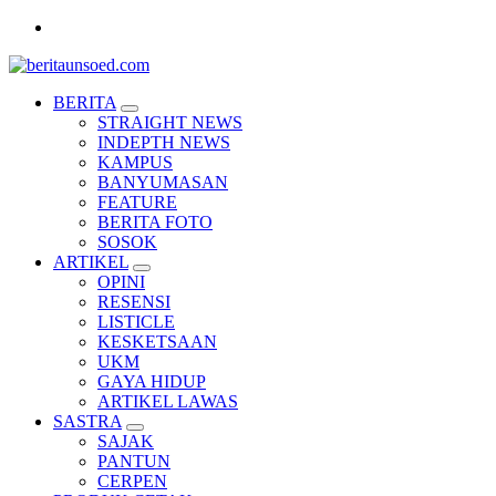
Skip
to
content
Pemandu Wawasan Almamater
BERITA
STRAIGHT NEWS
INDEPTH NEWS
KAMPUS
BANYUMASAN
FEATURE
BERITA FOTO
SOSOK
ARTIKEL
OPINI
RESENSI
LISTICLE
KESKETSAAN
UKM
GAYA HIDUP
ARTIKEL LAWAS
SASTRA
SAJAK
PANTUN
CERPEN