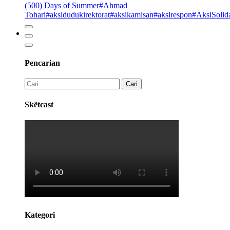
(500) Days of Summer
#Ahmad
Tohari
#aksidudukirektorat
#aksikamisan
#aksirespon
#AksiSolida
Pencarian
Cari
untuk:
Skëtcast
Kategori