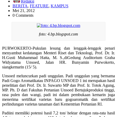
Redaksi
BERITA
,
FEATURE
,
KAMPUS
Mei 21, 2012
0 Comments
foto: 4.bp.blogspot.com
PURWOKERTO-Pukulan lesung dan lenggak-lenggok penari
menyambut kedatangan Menteri Riset dan Teknologi, Prof. Dr. Ir.
H.Gusti Muhammad Hatta, M. S.,diGedung Auditorium Graha
Widyatama Unsoed, Jalan HR. Bunyamin Purwokerto,
siangkemarin (15/ 5).
Unsoed meluncurkan padi unggulan. Padi unggulan yang bernama
Padi Gogo Aromatikatau INPAGO UNSOED 1 ini merupakan hasil
penelitian dari Prof. Dr. Ir. Suwarto MP dan Prof. Ir. Totok Agung,
MP. Ph. D dari Fakultas Pertanian Unsoed Bertajukproduksi tinggi,
rasa pulen dan wangi, padi ini dalam pembukaan kemarin juga
menerima sertifikat varietas baru gogoaromatik dan sertifikat
perlindungan varietas tanaman dari Kementrian Pertanian RI.
Padiini memiliki potensi hasil 7,2 ton/ hektar dengan rata-rata hasil