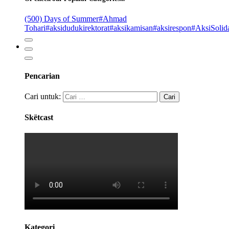
(500) Days of Summer
#Ahmad
Tohari
#aksidudukirektorat
#aksikamisan
#aksirespon
#AksiSolida
Pencarian
Cari untuk:
Skëtcast
Kategori