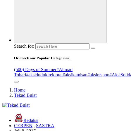
Search for:
Or check our Popular Categories...
(500) Days of Summer
#Ahmad
Tohari
#aksidudukirektorat
#aksikamisan
#aksirespon
#AksiSolida
Home
Tekad Bulat
Redaksi
CERPEN
,
SASTRA
Juli 8, 2017