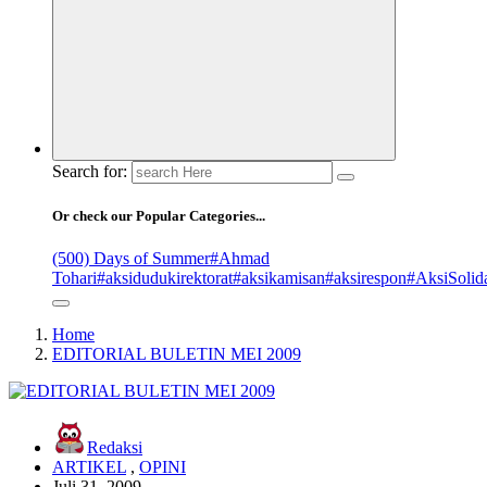
Search for:
Or check our Popular Categories...
(500) Days of Summer
#Ahmad
Tohari
#aksidudukirektorat
#aksikamisan
#aksirespon
#AksiSolida
Home
EDITORIAL BULETIN MEI 2009
Redaksi
ARTIKEL
,
OPINI
Juli 31, 2009