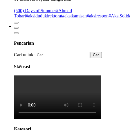
(500) Days of Summer
#Ahmad
Tohari
#aksidudukirektorat
#aksikamisan
#aksirespon
#AksiSolida
Pencarian
Cari untuk:
Skëtcast
Kategori