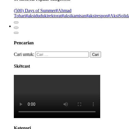
(500) Days of Summer
#Ahmad
Tohari
#aksidudukirektorat
#aksikamisan
#aksirespon
#AksiSolida
Pencarian
Cari untuk:
Skëtcast
Kategori