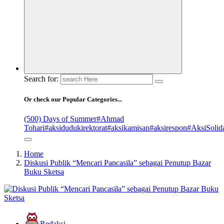
Search for:
Or check our Popular Categories...
(500) Days of Summer
#Ahmad
Tohari
#aksidudukirektorat
#aksikamisan
#aksirespon
#AksiSolida
Home
Diskusi Publik “Mencari Pancasila” sebagai Penutup Bazar
Buku Sketsa
Redaksi