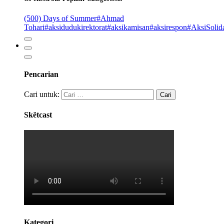
(500) Days of Summer
#Ahmad
Tohari
#aksidudukirektorat
#aksikamisan
#aksirespon
#AksiSolida
Pencarian
Cari untuk:
Skëtcast
Kategori