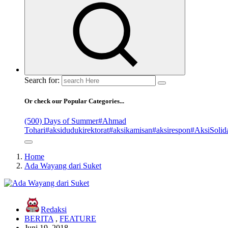
Search for:
Or check our Popular Categories...
(500) Days of Summer
#Ahmad
Tohari
#aksidudukirektorat
#aksikamisan
#aksirespon
#AksiSolida
Home
Ada Wayang dari Suket
Redaksi
BERITA
,
FEATURE
Juni 19, 2018