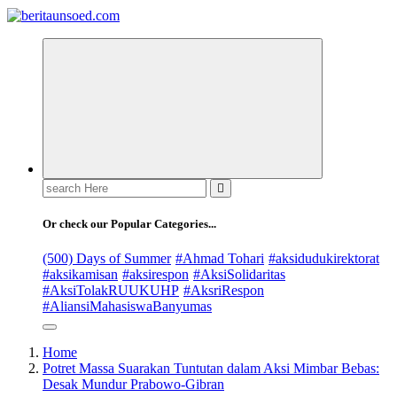
Pemandu Wawasan Almamater
Or check our Popular Categories...
(500) Days of Summer
#Ahmad Tohari
#aksidudukirektorat
#aksikamisan
#aksirespon
#AksiSolidaritas
#AksiTolakRUUKUHP
#AksriRespon
#AliansiMahasiswaBanyumas
Home
Potret Massa Suarakan Tuntutan dalam Aksi Mimbar Bebas:
Desak Mundur Prabowo-Gibran