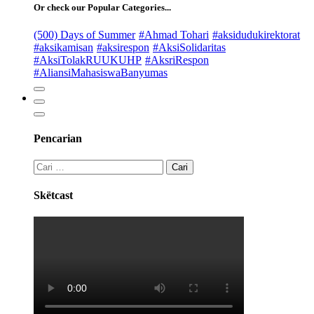
Or check our Popular Categories...
(500) Days of Summer
#Ahmad Tohari
#aksidudukirektorat
#aksikamisan
#aksirespon
#AksiSolidaritas
#AksiTolakRUUKUHP
#AksriRespon
#AliansiMahasiswaBanyumas
Pencarian
Skëtcast