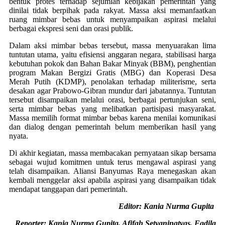
bentuk protes terhadap sejumlah kebijakan pemerintah yang
dinilai tidak berpihak pada rakyat. Massa aksi memanfaatkan
ruang mimbar bebas untuk menyampaikan aspirasi melalui
berbagai ekspresi seni dan orasi publik.
Dalam aksi mimbar bebas tersebut, massa menyuarakan lima
tuntutan utama, yaitu efisiensi anggaran negara, stabilisasi harga
kebutuhan pokok dan Bahan Bakar Minyak (BBM), penghentian
program Makan Bergizi Gratis (MBG) dan Koperasi Desa
Merah Putih (KDMP), penolakan terhadap militerisme, serta
desakan agar Prabowo-Gibran mundur dari jabatannya. Tuntutan
tersebut disampaikan melalui orasi, berbagai pertunjukan seni,
serta mimbar bebas yang melibatkan partisipasi masyarakat.
Massa memilih format mimbar bebas karena menilai komunikasi
dan dialog dengan pemerintah belum memberikan hasil yang
nyata.
Di akhir kegiatan, massa membacakan pernyataan sikap bersama
sebagai wujud komitmen untuk terus mengawal aspirasi yang
telah disampaikan. Aliansi Banyumas Raya menegaskan akan
kembali menggelar aksi apabila aspirasi yang disampaikan tidak
mendapat tanggapan dari pemerintah.
Editor: Kania Nurma Gupita
Reporter: Kania Nurma Gupita, Afifah Setyaningtyas, Fadila