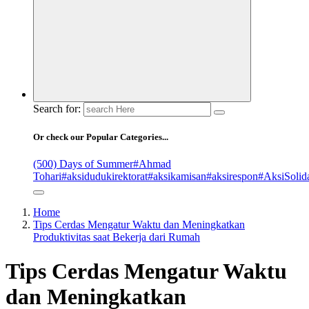
Search for:
Or check our Popular Categories...
(500) Days of Summer
#Ahmad
Tohari
#aksidudukirektorat
#aksikamisan
#aksirespon
#AksiSolida
Home
Tips Cerdas Mengatur Waktu dan Meningkatkan
Produktivitas saat Bekerja dari Rumah
Tips Cerdas Mengatur Waktu
dan Meningkatkan