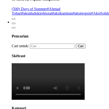
(500) Days of Summer
#Ahmad
Tohari
#aksidudukirektorat
#aksikamisan
#aksirespon
#AksiSolida
Pencarian
Cari untuk:
Skëtcast
Kategori