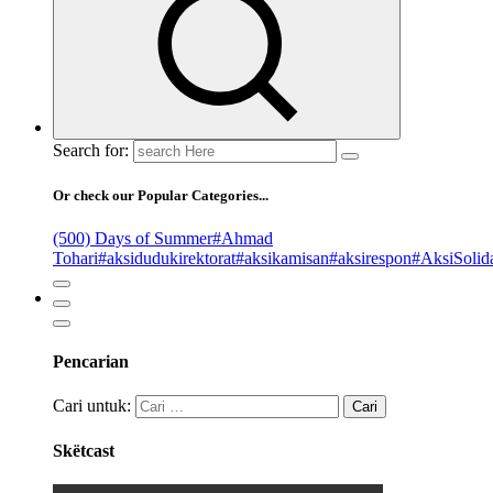
Search for:
Or check our Popular Categories...
(500) Days of Summer
#Ahmad
Tohari
#aksidudukirektorat
#aksikamisan
#aksirespon
#AksiSolida
Pencarian
Cari untuk:
Skëtcast