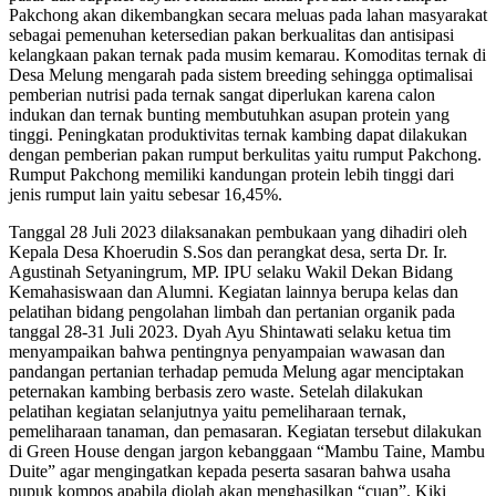
Pakchong akan dikembangkan secara meluas pada lahan masyarakat
sebagai pemenuhan ketersedian pakan berkualitas dan antisipasi
kelangkaan pakan ternak pada musim kemarau. Komoditas ternak di
Desa Melung mengarah pada sistem breeding sehingga optimalisai
pemberian nutrisi pada ternak sangat diperlukan karena calon
indukan dan ternak bunting membutuhkan asupan protein yang
tinggi. Peningkatan produktivitas ternak kambing dapat dilakukan
dengan pemberian pakan rumput berkulitas yaitu rumput Pakchong.
Rumput Pakchong memiliki kandungan protein lebih tinggi dari
jenis rumput lain yaitu sebesar 16,45%.
Tanggal 28 Juli 2023 dilaksanakan pembukaan yang dihadiri oleh
Kepala Desa Khoerudin S.Sos dan perangkat desa, serta Dr. Ir.
Agustinah Setyaningrum, MP. IPU selaku Wakil Dekan Bidang
Kemahasiswaan dan Alumni. Kegiatan lainnya berupa kelas dan
pelatihan bidang pengolahan limbah dan pertanian organik pada
tanggal 28-31 Juli 2023. Dyah Ayu Shintawati selaku ketua tim
menyampaikan bahwa pentingnya penyampaian wawasan dan
pandangan pertanian terhadap pemuda Melung agar menciptakan
peternakan kambing berbasis zero waste. Setelah dilakukan
pelatihan kegiatan selanjutnya yaitu pemeliharaan ternak,
pemeliharaan tanaman, dan pemasaran. Kegiatan tersebut dilakukan
di Green House dengan jargon kebanggaan “Mambu Taine, Mambu
Duite” agar mengingatkan kepada peserta sasaran bahwa usaha
pupuk kompos apabila diolah akan menghasilkan “cuan”. Kiki