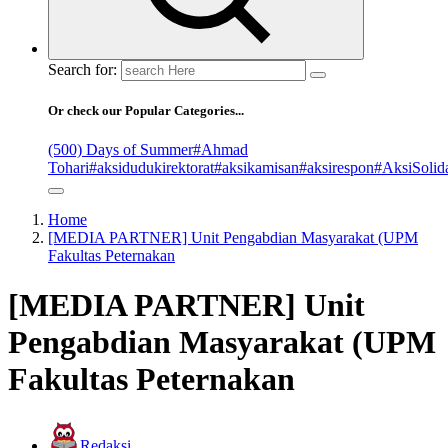
Search for:
Or check our Popular Categories...
(500) Days of Summer
#Ahmad
Tohari
#aksidudukirektorat
#aksikamisan
#aksirespon
#AksiSolida
Home
[MEDIA PARTNER] Unit Pengabdian Masyarakat (UPM
Fakultas Peternakan
[MEDIA PARTNER] Unit
Pengabdian Masyarakat (UPM
Fakultas Peternakan
Redaksi