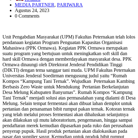
MEDIA PARTNER
,
PARIWARA
Agustus 24, 2023
0 Comments
Unit Pengabdian Masyarakat (UPM) Fakultas Peternakan telah lolos
pendanaan kegiatan Program Penguatan Kapasitas Organisasi
Mahasiswa (PPK Ormawa). Kegiatan PPK Ormawa merupakan
suatu program yang bertujuan untuk meningkatkan soft skill dan
hard skill Ormawa dengan memberdayakan masyarakat desa. PPK
Ormawa dinaungi oleh Direktorat Jenderal Pendidikan Tinggi
(DIKTI) dengan tema sanggar tani muda. UPM Fakultas Peternakan
Universitas Jenderal Soedirman mengusung judul yaitu “Rumah
Kompos “Kampung Tani Ternak”. Wujudkan Peternakan Kambing
Berbasis Zero Waste untuk Mendukung Pertanian Berkelanjutan
Desa Melung Kabupaten Banyumas”. Rumah Kompos “Kampung
Tani Ternak” menjadi solusi atas permasalahan yang dialami di Desa
Melung. Selain tempat fermentasi akan dibuat lahan demplot untuk
pertanian dan penanaman bibit rumput pakan ternak. Kotoran ternak
yang telah melalui proses fermentasi akan dihaluskan selanjutnya
akan dilakukan uji mutu laboratorium, pengemasan, hingga sampai
pendaftaran merek kemudian dipasarkan pada ruko dan perusahaan
penyerap pupuk. Hasil produk pertanian akan dialokasikan pada
pasar dan supplier sayur. Kemudian untuk produk bibit rumput