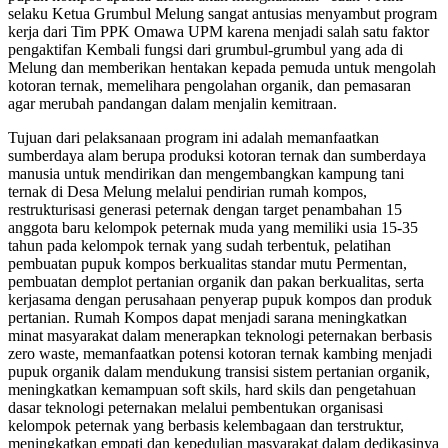
selaku Ketua Grumbul Melung sangat antusias menyambut program
kerja dari Tim PPK Omawa UPM karena menjadi salah satu faktor
pengaktifan Kembali fungsi dari grumbul-grumbul yang ada di
Melung dan memberikan hentakan kepada pemuda untuk mengolah
kotoran ternak, memelihara pengolahan organik, dan pemasaran
agar merubah pandangan dalam menjalin kemitraan.
Tujuan dari pelaksanaan program ini adalah memanfaatkan
sumberdaya alam berupa produksi kotoran ternak dan sumberdaya
manusia untuk mendirikan dan mengembangkan kampung tani
ternak di Desa Melung melalui pendirian rumah kompos,
restrukturisasi generasi peternak dengan target penambahan 15
anggota baru kelompok peternak muda yang memiliki usia 15-35
tahun pada kelompok ternak yang sudah terbentuk, pelatihan
pembuatan pupuk kompos berkualitas standar mutu Permentan,
pembuatan demplot pertanian organik dan pakan berkualitas, serta
kerjasama dengan perusahaan penyerap pupuk kompos dan produk
pertanian. Rumah Kompos dapat menjadi sarana meningkatkan
minat masyarakat dalam menerapkan teknologi peternakan berbasis
zero waste, memanfaatkan potensi kotoran ternak kambing menjadi
pupuk organik dalam mendukung transisi sistem pertanian organik,
meningkatkan kemampuan soft skils, hard skils dan pengetahuan
dasar teknologi peternakan melalui pembentukan organisasi
kelompok peternak yang berbasis kelembagaan dan terstruktur,
meningkatkan empati dan kepedulian masyarakat dalam dedikasinya