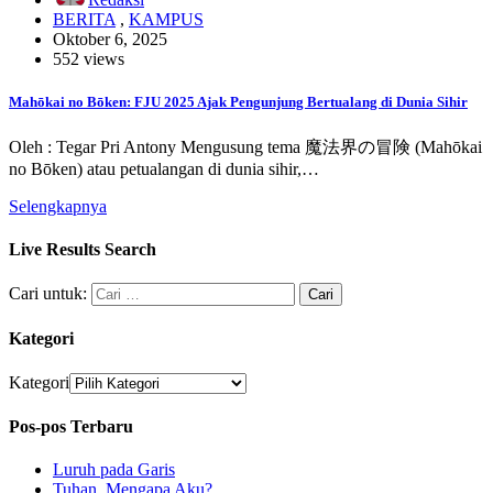
BERITA
,
KAMPUS
Oktober 6, 2025
552 views
Mahōkai no Bōken: FJU 2025 Ajak Pengunjung Bertualang di Dunia Sihir
Oleh : Tegar Pri Antony Mengusung tema 魔法界の冒険 (Mahōkai
no Bōken) atau petualangan di dunia sihir,…
Selengkapnya
Live Results Search
Cari untuk:
Kategori
Kategori
Pos-pos Terbaru
Luruh pada Garis
Tuhan, Mengapa Aku?