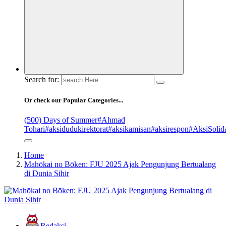
Search for:
Or check our Popular Categories...
(500) Days of Summer
#Ahmad
Tohari
#aksidudukirektorat
#aksikamisan
#aksirespon
#AksiSolida
Home
Mahōkai no Bōken: FJU 2025 Ajak Pengunjung Bertualang
di Dunia Sihir
Redaksi