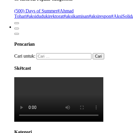
(500) Days of Summer
#Ahmad
Tohari
#aksidudukirektorat
#aksikamisan
#aksirespon
#AksiSolida
Pencarian
Cari untuk:
Skëtcast
Kategori