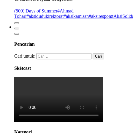
(500) Days of Summer
#Ahmad
Tohari
#aksidudukirektorat
#aksikamisan
#aksirespon
#AksiSolida
Pencarian
Cari untuk:
Skëtcast
Kategori