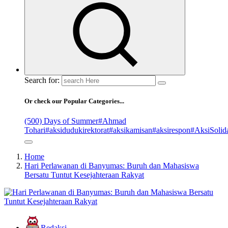
Search for:
Or check our Popular Categories...
(500) Days of Summer
#Ahmad
Tohari
#aksidudukirektorat
#aksikamisan
#aksirespon
#AksiSolida
Home
Hari Perlawanan di Banyumas: Buruh dan Mahasiswa
Bersatu Tuntut Kesejahteraan Rakyat
Redaksi