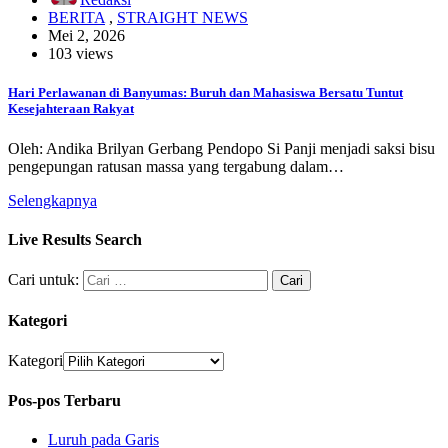
BERITA
,
STRAIGHT NEWS
Mei 2, 2026
103 views
Hari Perlawanan di Banyumas: Buruh dan Mahasiswa Bersatu Tuntut
Kesejahteraan Rakyat
Oleh: Andika Brilyan Gerbang Pendopo Si Panji menjadi saksi bisu
pengepungan ratusan massa yang tergabung dalam…
Selengkapnya
Live Results Search
Cari untuk:
Kategori
Kategori
Pos-pos Terbaru
Luruh pada Garis