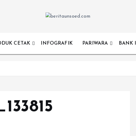
Pemandu Wawasan Almamater
ODUK CETAK
INFOGRAFIK
PARIWARA
BANK 
_133815