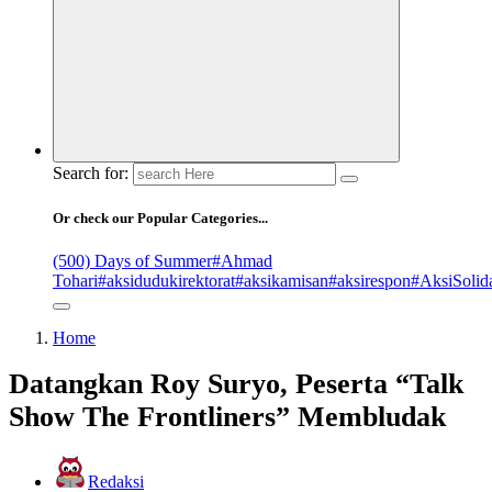
Search for:
Or check our Popular Categories...
(500) Days of Summer
#Ahmad
Tohari
#aksidudukirektorat
#aksikamisan
#aksirespon
#AksiSolida
Home
Datangkan Roy Suryo, Peserta “Talk
Show The Frontliners” Membludak
Redaksi