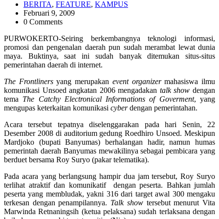
BERITA
,
FEATURE
,
KAMPUS
Februari 9, 2009
0 Comments
PURWOKERTO-Seiring berkembangnya teknologi informasi,
promosi dan pengenalan daerah pun sudah merambat lewat dunia
maya. Buktinya, saat ini sudah banyak ditemukan situs-situs
pemerintahan daerah di internet.
The Frontliners
yang merupakan
event organizer
mahasiswa ilmu
komunikasi Unsoed angkatan 2006 mengadakan
talk show
dengan
tema
The Catchy Electronical Informations of Goverment
, yang
mengupas keterkaitan komunikasi
cyber
dengan pemerintahan.
Acara tersebut tepatnya diselenggarakan pada hari Senin, 22
Desember 2008 di auditorium gedung Roedhiro Unsoed. Meskipun
Mardjoko (bupati Banyumas) berhalangan hadir, namun humas
pemerintah daerah Banyumas mewakilinya sebagai pembicara yang
berduet bersama Roy Suryo (pakar telematika).
Pada acara yang berlangsung hampir dua jam tersebut, Roy Suryo
terlihat atraktif dan komunikatif dengan peserta. Bahkan jumlah
peserta yang membludak, yakni 316 dari target awal 300 mengaku
terkesan dengan penampilannya.
Talk show
tersebut menurut Vita
Marwinda Retnaningsih (ketua pelaksana) sudah terlaksana dengan