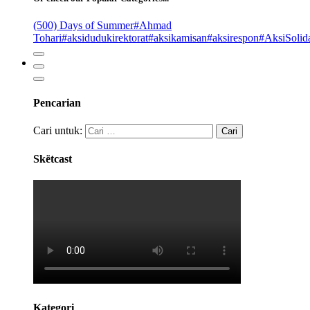
(500) Days of Summer
#Ahmad
Tohari
#aksidudukirektorat
#aksikamisan
#aksirespon
#AksiSolida
Pencarian
Cari untuk:
Skëtcast
Kategori