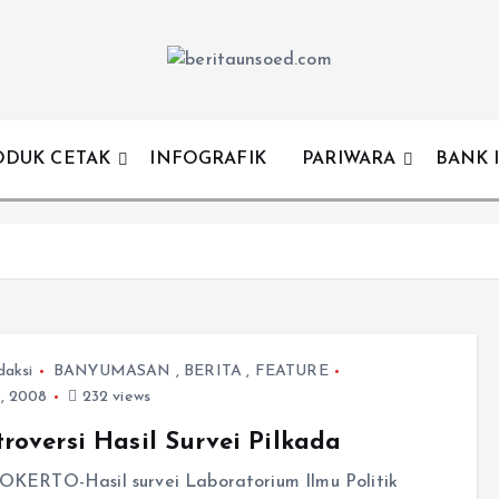
Pemandu Wawasan Almamater
ODUK CETAK
INFOGRAFIK
PARIWARA
BANK 
daksi
BANYUMASAN
,
BERITA
,
FEATURE
1, 2008
232 views
roversi Hasil Survei Pilkada
KERTO-Hasil survei Laboratorium Ilmu Politik