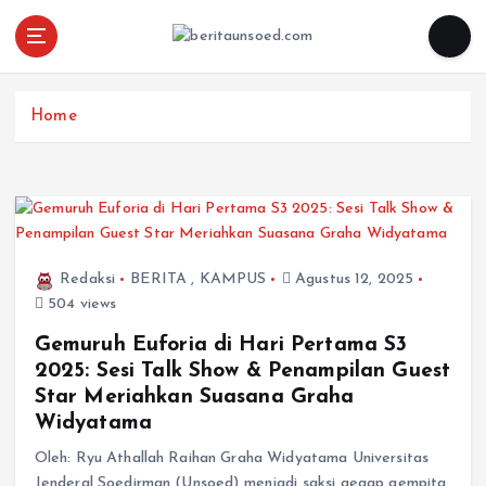
Pemandu Wawasan Almamater
Home
Redaksi
BERITA
,
KAMPUS
Agustus 12, 2025
504 views
Gemuruh Euforia di Hari Pertama S3
2025: Sesi Talk Show & Penampilan Guest
Star Meriahkan Suasana Graha
Widyatama
Oleh: Ryu Athallah Raihan Graha Widyatama Universitas
Jenderal Soedirman (Unsoed) menjadi saksi gegap gempita