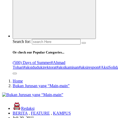
Search for:
Or check our Popular Categories...
(500) Days of Summer
#Ahmad
Tohari
#aksidudukirektorat
#aksikamisan
#aksirespon
#AksiSolida
Home
Bukan Jurusan yang “Main-main”
Redaksi
BERITA
,
FEATURE
,
KAMPUS
Juli 30, 2011