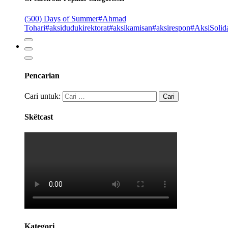
(500) Days of Summer
#Ahmad
Tohari
#aksidudukirektorat
#aksikamisan
#aksirespon
#AksiSolida
Pencarian
Cari untuk:
Skëtcast
Kategori