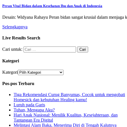
Peran Vital Bidan dalam Kesehatan Ibu dan Anak di Indonesia
Desain: Widyana Rahayu Peran bidan sangat krusial dalam menjaga 
Selengkapnya
Live Results Search
Cari untuk:
Kategori
Kategori
Pos-pos Terbaru
Tiga Rekomendasi Curug Banyumas, Cocok untuk mengobati
Homesick dan kebutuhan Healing kamu!
Luruh pada Garis
Tuhan, Mengapa Aku?
Hari Anak Nasional: Menilik Kualitas, Kesejahteraan, dan
Tantangan Era Digital
Melintasi Alam Baka, Menerima Diri di Tengah Kalutnya