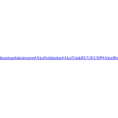
ikamisan
#aksirespon
#AksiSolidaritas
#AksiTolakRUUKUHP
#AksriR