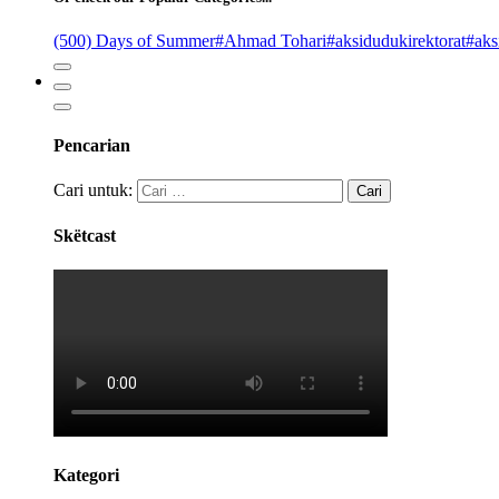
(500) Days of Summer
#Ahmad Tohari
#aksidudukirektorat
#aks
Pencarian
Cari untuk:
Skëtcast
Kategori