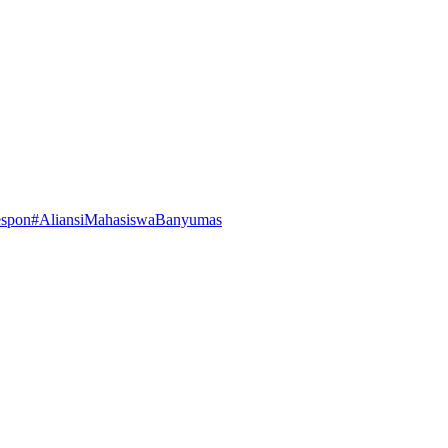
espon
#AliansiMahasiswaBanyumas