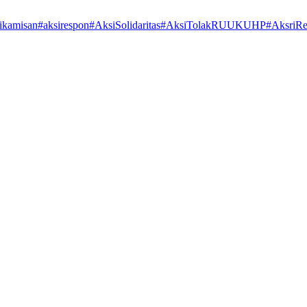
ikamisan
#aksirespon
#AksiSolidaritas
#AksiTolakRUUKUHP
#AksriR