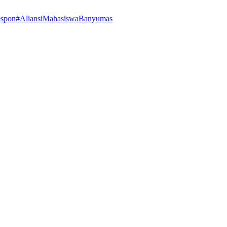
espon
#AliansiMahasiswaBanyumas