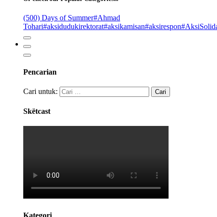
(500) Days of Summer
#Ahmad
Tohari
#aksidudukirektorat
#aksikamisan
#aksirespon
#AksiSolida
Pencarian
Cari untuk:
Skëtcast
Kategori