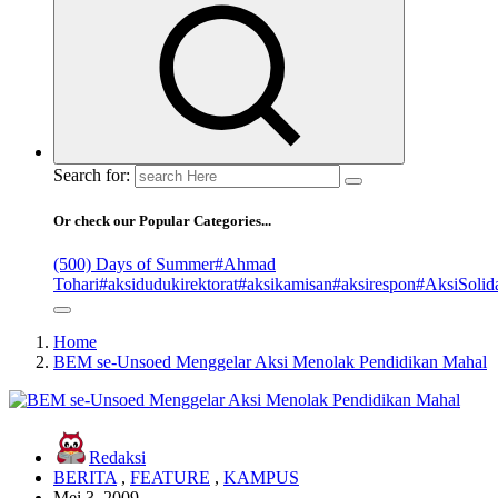
Search for:
Or check our Popular Categories...
(500) Days of Summer
#Ahmad
Tohari
#aksidudukirektorat
#aksikamisan
#aksirespon
#AksiSolida
Home
BEM se-Unsoed Menggelar Aksi Menolak Pendidikan Mahal
Redaksi
BERITA
,
FEATURE
,
KAMPUS
Mei 3, 2009